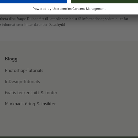
 av Onlineprinters GmbH och din e-postadress används utan ditt medgivande endast
beta dina frågor. Du har rätt till att när som helst få informationer, spärra eller får
e informationer hittar du under
Dataskydd
.
Blogg
Photoshop-Tutorials
InDesign-Tutorials
Gratis teckensnitt & fonter
Marknadsföring & insikter