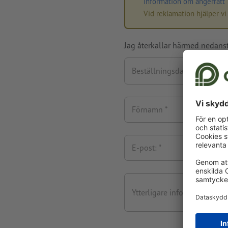
Information om ångerrätt
Vid reklamation hjälper vi
Jag återkallar härmed nedan
Beställningsdatum
Förnamn
E-post:
Ytterligare information