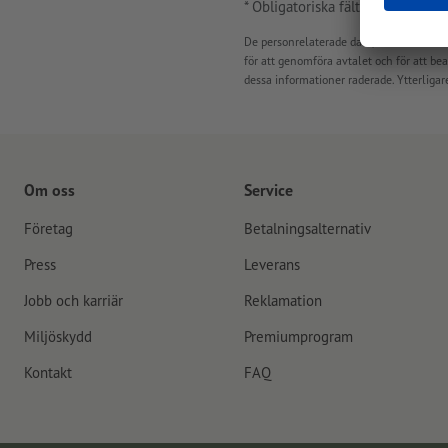
* Obligatoriska fält
De personrelaterade data, som inhämtas
för att genomföra avtalet och för att bear
dessa informationer raderade. Ytterligar
Om oss
Service
Företag
Betalningsalternativ
Press
Leverans
Jobb och karriär
Reklamation
Miljöskydd
Premiumprogram
Kontakt
FAQ