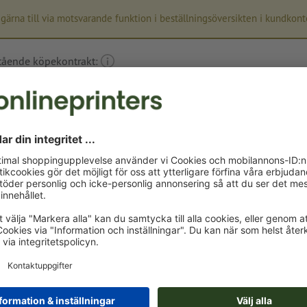
 gärna till via motsvarande funktion i beställningsöversikten i kundkont
stående köpekontrakt:
Beställningsnummer (exem
Efternamn