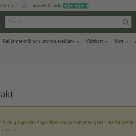
leverans
Trustpilot - Utmärkt
Reklamteknik och utomhusreklam
Visitkort
Kort
rakt
n frivillig ångerrätt. Ångerrätten för konsumenter gäller inte för bestäl
r mönster.