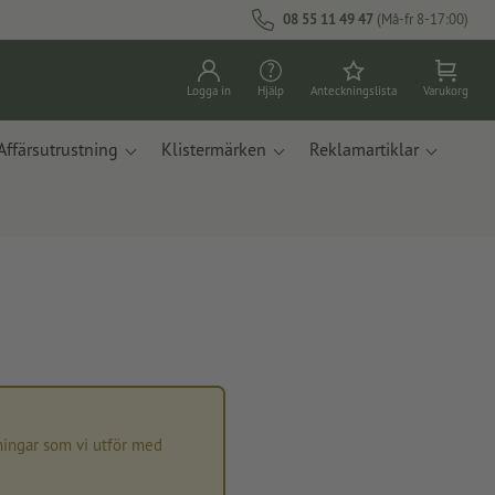
08 55 11 49 47
(Må-fr 8-17:00)
Logga in
Hjälp
Anteckningslista
Varukorg
Affärsutrustning
Klistermärken
Reklamartiklar
lningar som vi utför med