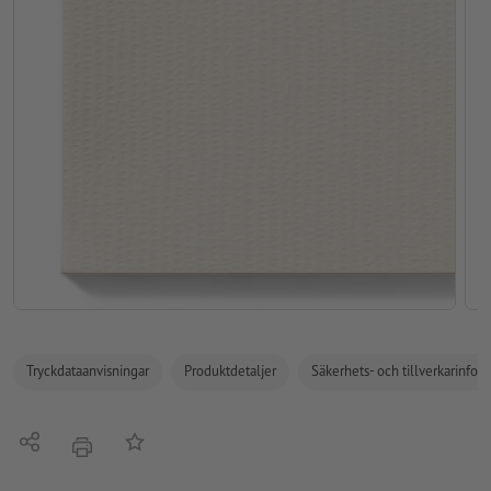
Tryckdataanvisningar
Produktdetaljer
Säkerhets- och tillverkarinfor
Dela
På anteckningslistan
erbjudande