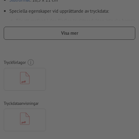
Speciella egenskaper vid upprättande av tryckdata:
För att motivet i den färdiga trycktprodukten inte ska hamna
upp och ner, ska man i tryckdata ta hänsyn till
läsriktningen
Visa mer
Upplösning:
300 dpi
Lägg 2 mm runtom
beskärning
viktig information med min. 4
mm avstånd till slutformatet
Tryckförlagor
teckensnitt
måste våra fullständigt inbäddade eller
konverterade till kurvor
färgläge:
CMYK, FOGRA51 (PSO Coated v3) för bestruket papper,
FOGRA52 (PSO Uncoated v3 FOGRA52) för obestruket papper
Tryckdataanvisningar
stavfel och sättningsfel
kontrolleras inte av oss
övertrycksinställningar
kontrolleras inte av oss
kommentarer
raderas och kommer inte att tryckas