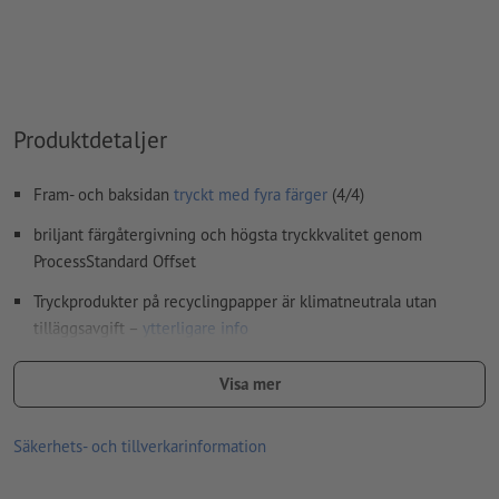
Innehåll från
formulärfält
kommer att tryckas
Hur skapar jag utskriftsdata korrekt?
Produktdetaljer
Fram- och baksidan
tryckt med fyra färger
(4/4)
briljant färgåtergivning och högsta tryckkvalitet genom
ProcessStandard Offset
Tryckprodukter på recyclingpapper är klimatneutrala utan
tilläggsavgift –
ytterligare info
Ju högre ytvikt, desto högre styrka och opacitet på papperet
Visa mer
För flyers med det lilla extra – upptäck våra
flyers med
förädling
Säkerhets- och tillverkarinformation