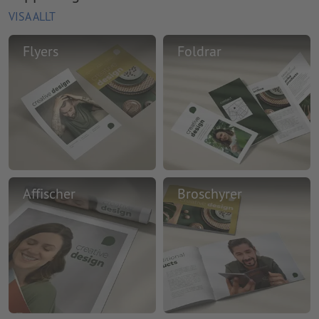
VISA ALLT
Flyers
Foldrar
Affischer
Broschyrer