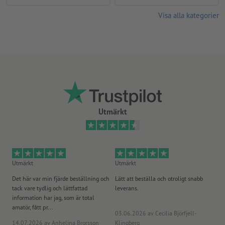
Visa alla kategorier
Utmärkt
Utmärkt
Utmärkt
Ut
Det här var min fjärde beställning och
Lätt att beställa och otroligt snabb
Sn
tack vare tydlig och lättfattad
leverans.
på
information har jag, som är total
amatör, fått pr...
03.06.2026
av Cecilia Björfjell-
14.07.2026
av Anhelina Brorsson
Klingberg
23