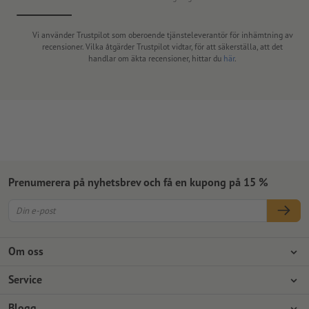
Vi använder Trustpilot som oberoende tjänsteleverantör för inhämtning av
recensioner. Vilka åtgärder Trustpilot vidtar, för att säkerställa, att det
handlar om äkta recensioner, hittar du
här
.
Prenumerera på nyhetsbrev och få en kupong på 15 %
Om oss
Företag
Service
Press
Betalningsalternativ
Blogg