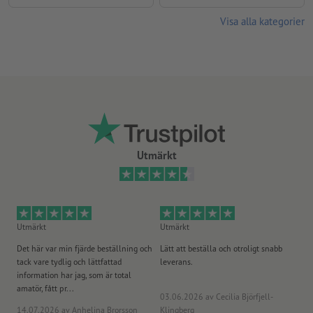
Visa alla kategorier
Utmärkt
Utmärkt
Utmärkt
Ut
Det här var min fjärde beställning och
Lätt att beställa och otroligt snabb
Sn
tack vare tydlig och lättfattad
leverans.
på
information har jag, som är total
amatör, fått pr...
03.06.2026
av Cecilia Björfjell-
14.07.2026
av Anhelina Brorsson
Klingberg
23