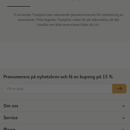
Vi använder Trustpilot som oberoende tjänsteleverantör för inhämtning av
recensioner. Vilka åtgärder Trustpilot vidtar, för att säkerställa, att det
handlar om äkta recensioner, hittar du
här
.
Prenumerera på nyhetsbrev och få en kupong på 15 %
Om oss
Företag
Service
Press
Betalningsalternativ
Blogg