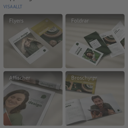
VISA ALLT
Flyers
Foldrar
Affischer
Broschyrer