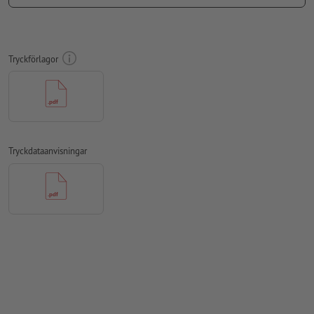
Upplösning:
300 dpi
teckensnitt
måste våra fullständigt inbäddade eller
konverterade till kurvor
Tryckförlagor
färgläge:
CMYK, FOGRA51 (PSO Coated v3) för bestruket papper,
FOGRA52 (PSO Uncoated v3 FOGRA52) för obestruket papper
stavfel och sättningsfel
kontrolleras inte av oss
övertrycksinställningar
kontrolleras inte av oss
Tryckdataanvisningar
kommentarer
raderas och kommer inte att tryckas
Innehåll från
formulärfält
kommer att tryckas
Hur skapar jag utskriftsdata korrekt?