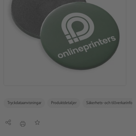
Tryckdataanvisningar
Produktdetaljer
Säkerhets- och tillverkarinfor
Dela
På anteckningslistan
erbjudande