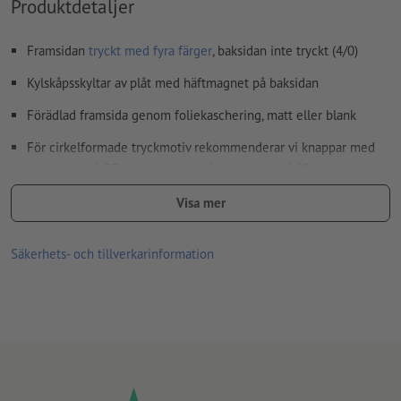
Produktdetaljer
Framsidan
tryckt med fyra färger
, baksidan inte tryckt (4/0)
Kylskåpsskyltar av plåt med häftmagnet på baksidan
Förädlad framsida genom foliekaschering, matt eller blank
För cirkelformade tryckmotiv rekommenderar vi knappar med
en storlek på 37 mm, eftersom sådana motiv på 25 mm knappar
kan ha en decentraliserande, produktionsteknisk effekt.
Visa mer
Observera, att dina tryckdata ska ha en överlappningskant på 5
mm extra i förhållande till slutformatet.
Säkerhets- och tillverkarinformation
Endast ett motiv kan laddas upp för varje tryckbeställning.