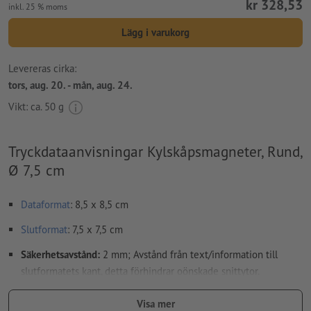
kr 328,53
inkl. 25 % moms
Lägg i varukorg
Levereras cirka:
tors, aug. 20. - mån, aug. 24.
Vikt: ca.
50 g
Tryckdataanvisningar Kylskåpsmagneter, Rund,
Ø 7,5 cm
Dataformat
: 8,5 x 8,5 cm
Slutformat
: 7,5 x 7,5 cm
Säkerhetsavstånd:
2 mm; Avstånd från text/information till
slutformatets kant, detta förhindrar oönskade snittytor.
Teckenstorlek: Min. 8 pt.
Visa mer