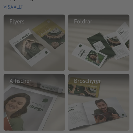
VISA ALLT
Flyers
Foldrar
Affischer
Broschyrer