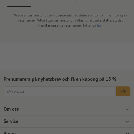
Vi använder Trustpilot som oberoende tjänsteleverantör för inhämtning av
recensioner. Vilka åtgärder Trustpilot vidtar, för att säkerställa, att det
handlar om äkta recensioner, hittar du
här
.
Prenumerera på nyhetsbrev och få en kupong på 15 %
Om oss
Företag
Service
Press
Betalningsalternativ
Blogg