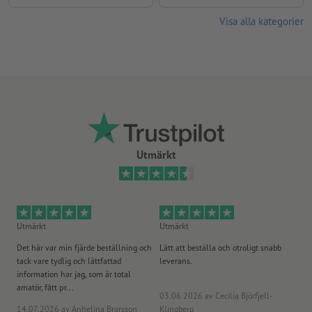
Visa alla kategorier
Utmärkt
Utmärkt
Utmärkt
Ut
Det här var min fjärde beställning och
Lätt att beställa och otroligt snabb
Sn
tack vare tydlig och lättfattad
leverans.
på
information har jag, som är total
amatör, fått pr...
03.06.2026
av Cecilia Björfjell-
14.07.2026
av Anhelina Brorsson
Klingberg
23