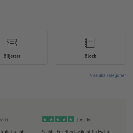
Biljetter
Block
Visa alla kategorier
ärkt
Utmärkt
otroligt snabb
Snabbt. Enkelt och väldigt fin kvalitet
Orde