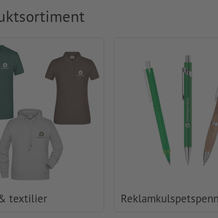
uktsortiment
& textilier
Reklamkulspetspen