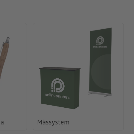
na
Mässystem