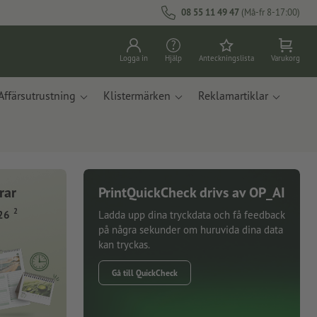
08 55 11 49 47
(Må-fr 8-17:00)
Logga in
Hjälp
Anteckningslista
Varukorg
Affärsutrustning
Klistermärken
Reklamartiklar
rar
PrintQuickCheck drivs av OP_AI
2
26
Ladda upp dina tryckdata och få feedback
på några sekunder om huruvida dina data
kan tryckas.
Gå till QuickCheck