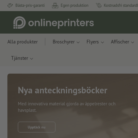
Bästa-pris-garanti
Egen produktion
Kostnadsfri standard
Alla produkter
Broschyrer
Flyers
Affischer
Tjänster
Nya anteckningsböcker
Med innovativa material gjorda av äppelrester och
havsplast.
Upptäck nu