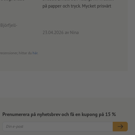
på papper och tryck. Mycket prisvärt
kontr
rätt
angiv
Björfjell-
23.04.2026
av Nina
24.0
recensioner, hittar du
här
.
Prenumerera på nyhetsbrev och få en kupong på 15 %