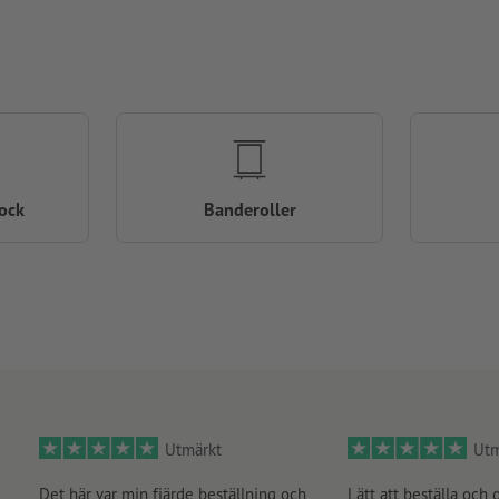
ock
Banderoller
Utmärkt
Utm
Det här var min fjärde beställning och
Lätt att beställa och 