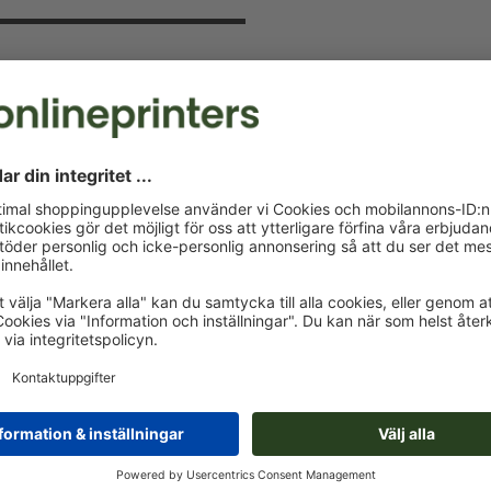
v och spara 15 %
 kommer att hålla dig uppdaterad om
a nu och säkra din välkomstrabatt.