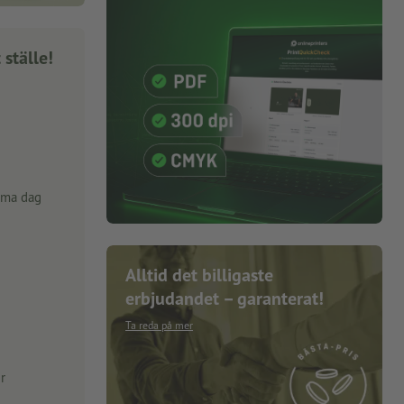
 ställe!
mma dag
Alltid det billigaste
erbjudandet – garanterat!
Ta reda på mer
r