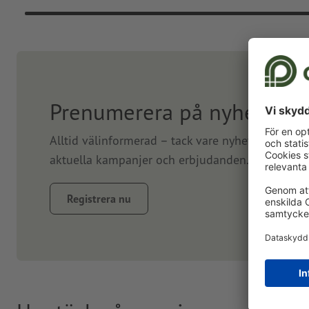
Prenumerera på nyhetsbre
Alltid välinformerad – tack vare nyhetsbrev. Vi
aktuella kampanjer och erbjudanden. Prenumerer
Registrera nu