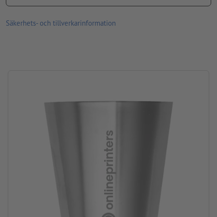
Förpackning: Kartong
Säkerhets- och tillverkarinformation
Bearbetning: Lasergravyr
Gravyrläge: På bägaren