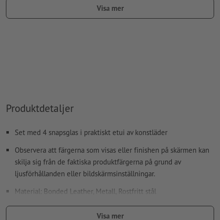
Visa mer
färgtyp: fullton
färgvärde: fritt valbart
Anvisning: Denna "färg" är endast till för
produktionsändamål, det är inget färggravyrtryck
Den tryckfärdiga PDF-filen får bara innehålla vektorer; JPEG-
eller TIFF- bilder och -förlagor är inte lämpliga
Produktdetaljer
Ytterligare information och tips om
vektordata
hittar du i
vårt hjälpcenter.
Set med 4 snapsglas i praktiskt etui av konstläder
stavfel och sättningsfel
kontrolleras inte av oss
Observera att färgerna som visas eller finishen på skärmen kan
skilja sig från de faktiska produktfärgerna på grund av
Hur skapar jag utskriftsdata korrekt?
ljusförhållanden eller bildskärmsinställningar.
Material: Bonded Leather, Metall, Rostfritt stål
storlek: 6,9 x ø 4,3 cm
Visa mer