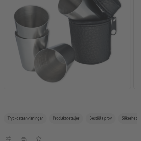
Tryckdataanvisningar
Produktdetaljer
Beställa prov
Säkerhets- 
Dela
På anteckningslistan
erbjudande