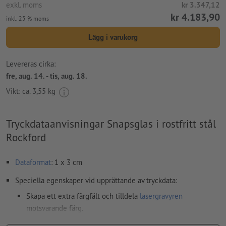
exkl. moms
kr 3.347,12
kr 4.183,90
inkl. 25 % moms
Lägg i varukorg
Levereras cirka:
fre, aug. 14. - tis, aug. 18.
Vikt: ca.
3,55 kg
Tryckdataanvisningar Snapsglas i rostfritt stål
Rockford
Dataformat
: 1 x 3 cm
Speciella egenskaper vid upprättande av tryckdata:
Skapa ett extra färgfält och tilldela
lasergravyren
motsvarande färg.
beteckning på färgfältet: "Laser"