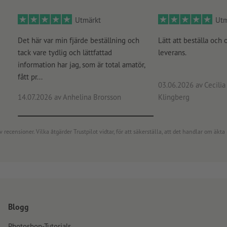
Utmärkt
Utm
Det här var min fjärde beställning och
Lätt att beställa och 
tack vare tydlig och lättfattad
leverans.
information har jag, som är total amatör,
fått pr...
03.06.2026
av Cecilia 
14.07.2026
av Anhelina Brorsson
Klingberg
censioner. Vilka åtgärder Trustpilot vidtar, för att säkerställa, att det handlar om äkta 
Blogg
Photoshop-Tutorials