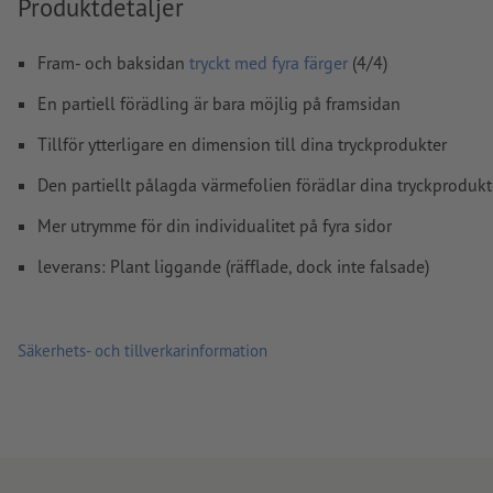
Produktdetaljer
Upplösning:
300 dpi
Lägg 2 mm runtom
beskärning
viktig information med min.
Fram- och baksidan
tryckt med fyra färger
(4/4)
till slutformatet
En partiell förädling är bara möjlig på framsidan
teckensnitt
måste våra fullständigt inbäddade eller konverter
kurvor
Tillför ytterligare en dimension till dina tryckprodukter
färgläge:
CMYK, FOGRA51 (PSO Coated v3) för bestruket pa
Den partiellt pålagda värmefolien förädlar dina tryckproduk
(PSO Uncoated v3 FOGRA52) för obestruket papper
Mer utrymme för din individualitet på fyra sidor
stavfel och sättningsfel
kontrolleras inte av oss
leverans: Plant liggande (räfflade, dock inte falsade)
övertrycksinställningar
kontrolleras inte av oss
kommentarer
raderas och kommer inte att tryckas
Säkerhets- och tillverkarinformation
Innehåll från
formulärfält
kommer att tryckas
Hur skapar jag utskriftsdata korrekt?