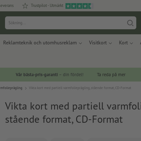
leverans
Trustpilot - Utmärkt
Reklamteknik och utomhusreklam
Visitkort
Kort
Vår bästa-pris-garanti
– din fördel!
Ta reda på mer
armfolieprägling
Vikta kort med partiell varmfolieprägling, stående format, CD-Format
Vikta kort med partiell varmfol
stående format, CD-Format