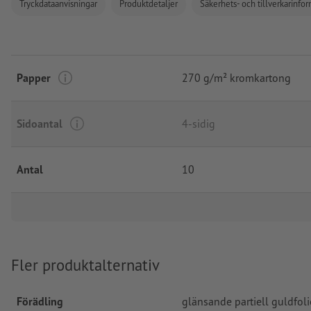
Tryckdataanvisningar
Produktdetaljer
Säkerhets- och tillverkarinfo
Papper
270 g/m² kromkartong
Sidoantal
4-sidig
Antal
10
Fler produktalternativ
Förädling
glänsande partiell guldfoli