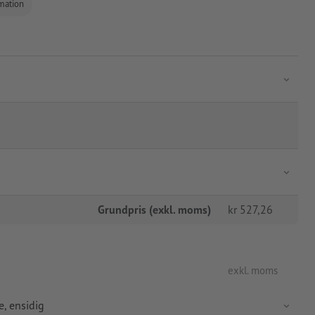
rmation
Grundpris (exkl. moms)
kr
527,26
exkl. moms
e, ensidig