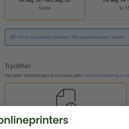
Gratis
kr 5
Vill du ha snabbare leverans? Välj expressleverans i kassan.
Tryckfiler
Vad gäller behandlingen av tryckdata gäller
Avtal om hantering av p
Egna tryckdata