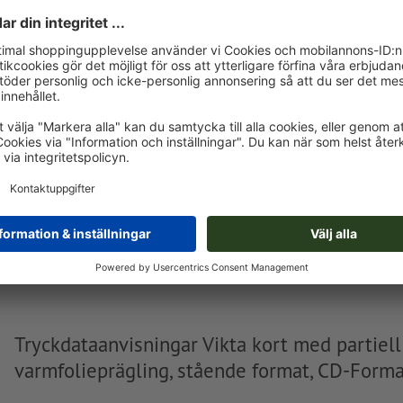
Du kan ladda upp dina tryckdata före eller efter köpet.
Ladda upp nu
Levereras cirka:
kr 527,26
tis, aug. 18. - tors, aug. 20.
exkl. moms
Vikt: ca.
77,8 g
Tryckdataanvisningar Vikta kort med partiell
varmfolieprägling, stående format, CD-Forma