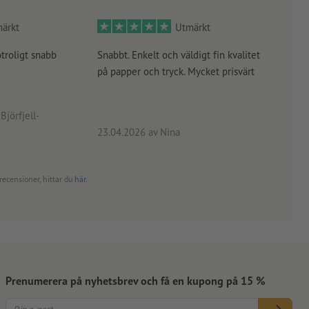
ärkt
Utmärkt
otroligt snabb
Snabbt. Enkelt och väldigt fin kvalitet
Orde
på papper och tryck. Mycket prisvärt
kontr
rätt
angiv
Björfjell-
23.04.2026
av Nina
24.0
recensioner, hittar du
här
.
Prenumerera på nyhetsbrev och få en kupong på 15 %