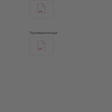
Tryckdataanvisningar
Design, visar
amna upp och