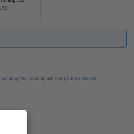
3,90
ersonuppgifter i uppdrag
och
Krav på dina tryckdata
.