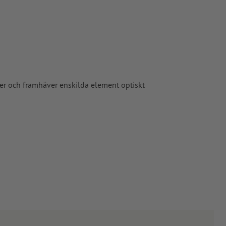
 4 mm avstånd
ade till
pper, FOGRA52
ter och framhäver enskilda element optiskt