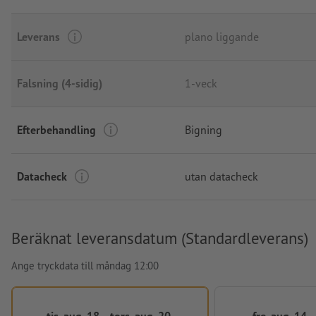
Leverans
plano liggande
Falsning (4-sidig)
1-veck
Efterbehandling
Bigning
Datacheck
utan datacheck
Beräknat leveransdatum (Standardleverans)
Ange tryckdata till måndag 12:00
tis, aug. 18. - tors, aug. 20.
fre, aug. 14. -