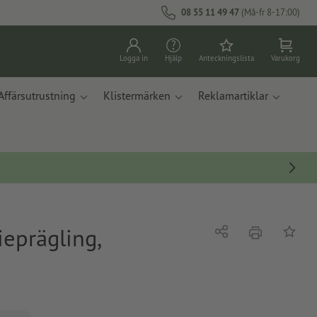
08 55 11 49 47
(Må-fr 8-17:00)
Logga in
Hjälp
Anteckningslista
Varukorg
Affärsutrustning
Klistermärken
Reklamartiklar
ieprägling,
erbjudande
Dela
På ante