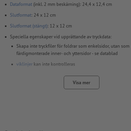
Dataformat
(inkl. 2 mm beskärning): 24,4 x 12,4 cm
Slutformat
: 24 x 12 cm
Slutformat (stängt)
: 12 x 12 cm
Speciella egenskaper vid upprättande av tryckdata:
Skapa inte tryckfiler för foldrar som enkelsidor, utan som
färdigmonterade inner- och yttersidor - se datablad
viklinjer
kan inte kontrolleras
vi kan tyvärr inte alltid ta hänsyn till
löpriktning
Visa mer
För
förädlingar
gäller särskilda specifikationer
hur du upprättar dina tryckdata med partiell förädling i In
vi dig
här
För att motivet i den färdiga trycktprodukten inte ska h
ner, ska man i tryckdata ta hänsyn till
läsriktningen