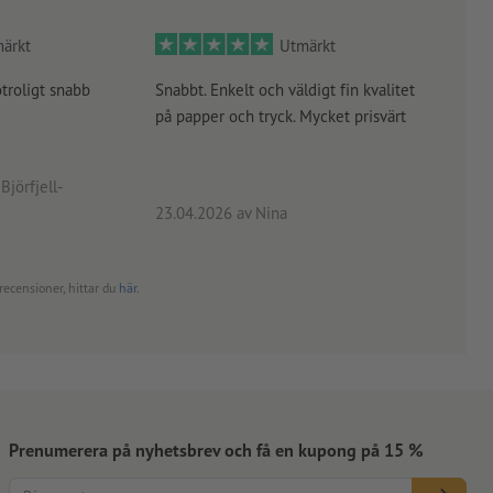
ärkt
Utmärkt
otroligt snabb
Snabbt. Enkelt och väldigt fin kvalitet
Orde
på papper och tryck. Mycket prisvärt
kontr
rätt
angiv
Björfjell-
23.04.2026
av Nina
24.0
recensioner, hittar du
här
.
Prenumerera på nyhetsbrev och få en kupong på 15 %