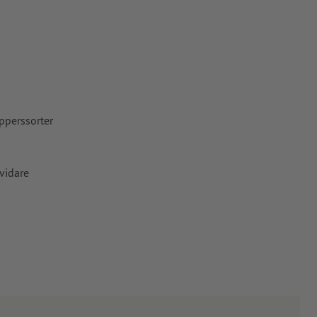
pper, FOGRA52
pperssorter
vidare