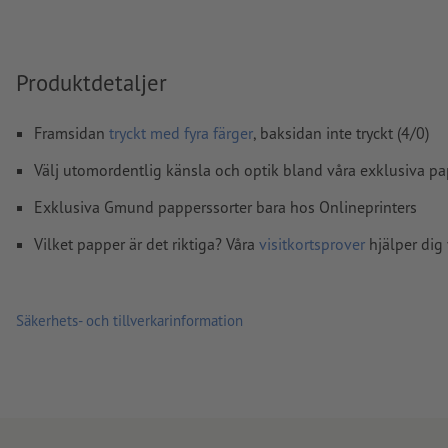
färgläge:
CMYK, FOGRA51 (PSO Coated v3) för bestruket pa
(PSO Uncoated v3 FOGRA52) för obestruket papper
stavfel och sättningsfel
kontrolleras inte av oss
Produktdetaljer
övertrycksinställningar
kontrolleras inte av oss
Framsidan
tryckt med fyra färger
, baksidan inte tryckt (4/0)
kommentarer
raderas och kommer inte att tryckas
Välj utomordentlig känsla och optik bland våra exklusiva pa
Innehåll från
formulärfält
kommer att tryckas
Exklusiva Gmund papperssorter bara hos Onlineprinters
Hur skapar jag utskriftsdata korrekt?
Vilket papper är det riktiga? Våra
visitkortsprover
hjälper dig 
Säkerhets- och tillverkarinformation