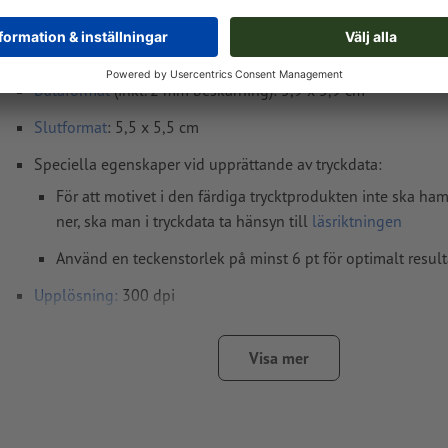
Tryckdataanvisningar Visitkort, 5,5 x 5,5 cm, 
en sida
Dataformat
(inkl. 2 mm beskärning): 5,9 x 5,9 cm
Slutformat
: 5,5 x 5,5 cm
Speciella egenskaper vid upprättande av tryckdata:
För att motivet i den färdiga trycktprodukten inte ska h
ner, ska man i tryckdata ta hänsyn till
läsriktningen
Använd en teckenstorlek på minst 6 pt för optimalt result
Upplösning:
300 dpi
Lägg 2 mm runtom
beskärning
viktig information med min.
till slutformatet
Visa mer
teckensnitt
måste våra fullständigt inbäddade eller konverter
kurvor