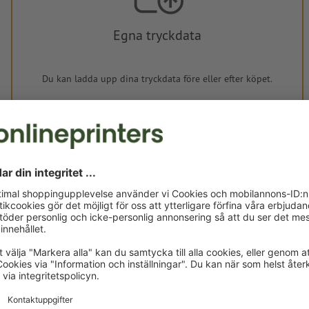
Egna tryckdata
Du kan ladda upp dina tryckdata före eller efter köpet.
Ladda upp nu
Levereras cirka:
kr 399,66
mån, aug. 17. - ons, aug. 19.
exkl. moms
Vikt: ca.
7,3 g