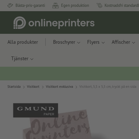
Bästa-pris-garanti
Egen produktion
Kostnadsfri standard
Alla produkter
Broschyrer
Flyers
Affischer
Tjänster
Startsida
Visitkort
Visitkort exklusiva
Visitkort, 5,5 x 5,5 cm, tryckt på en sida