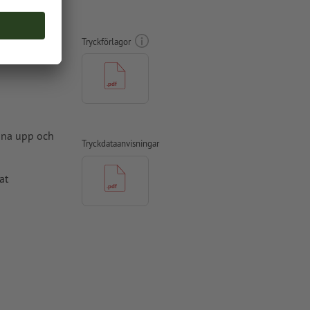
tryckt på
Tryckförlagor
amna upp och
Tryckdataanvisningar
at
 4 mm avstånd
ade till