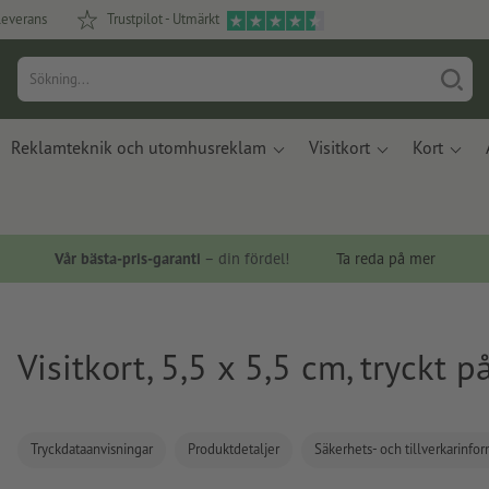
leverans
Trustpilot - Utmärkt
Reklamteknik och utomhusreklam
Visitkort
Kort
Vår bästa-pris-garanti
– din fördel!
Ta reda på mer
Visitkort, 5,5 x 5,5 cm, tryckt p
Tryckdataanvisningar
Produktdetaljer
Säkerhets- och tillverkarinfo