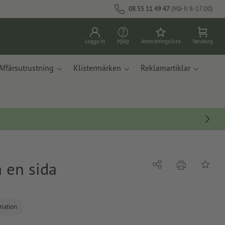
08 55 11 49 47
(Må-fr 8-17:00)
Logga in
Hjälp
Anteckningslista
Varukorg
Affärsutrustning
Klistermärken
Reklamartiklar
å en sida
erbjudande
Dela
På ante
rmation