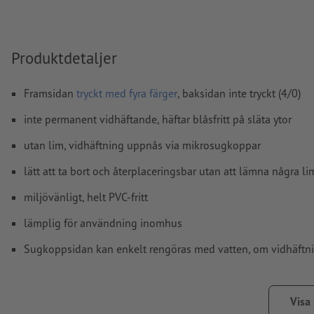
kommentarer
raderas och kommer inte att tryckas
Innehåll från
formulärfält
kommer att tryckas
Produktdetaljer
Hur skapar jag utskriftsdata korrekt?
Framsidan
tryckt med fyra färger
, baksidan inte tryckt (4/0)
inte permanent vidhäftande, häftar blåsfritt på släta ytor
utan lim, vidhäftning uppnås via mikrosugkoppar
lätt att ta bort och återplaceringsbar utan att lämna några li
miljövänligt, helt PVC-fritt
lämplig för användning inomhus
Sugkoppsidan kan enkelt rengöras med vatten, om vidhäftn
oslitsad baksida
Anvisning:
Underlaget som ska klistras ska vara rent från da
Visa