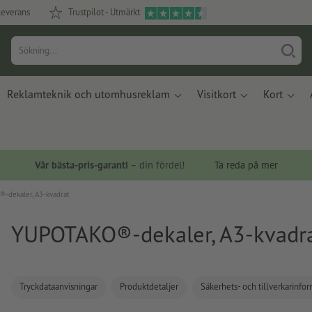
leverans
Trustpilot - Utmärkt
Reklamteknik och utomhusreklam
Visitkort
Kort
Vår bästa-pris-garanti
– din fördel!
Ta reda på mer
-dekaler, A3-kvadrat
YUPOTAKO®-dekaler, A3-kvadr
Tryckdataanvisningar
Produktdetaljer
Säkerhets- och tillverkarinfo