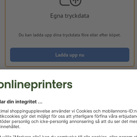
Egna tryckdata
Du kan ladda upp dina tryckdata före eller efter köpet.
Ladda upp nu
Levereras cirka:
kr 1.842,55
kr
mån, aug. 24. - ons, aug. 26.
exkl. moms
ink
Vikt: ca.
154,4 g