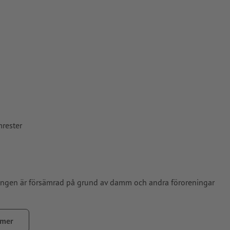
mrester
ingen är försämrad på grund av damm och andra föroreningar
mm, fett eller andra föroreningar. Detta kan påverka
 mer