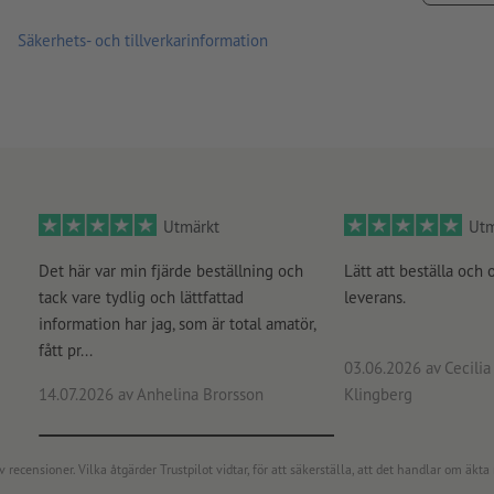
materialets vidhäftning. Nylackerade ytor ska vara torra resp.
Säkerhets- och tillverkarinformation
Leverans: på ark, ej individuellt skurna
Utmärkt
Utm
Det här var min fjärde beställning och
Lätt att beställa och 
tack vare tydlig och lättfattad
leverans.
information har jag, som är total amatör,
fått pr...
03.06.2026
av Cecilia 
14.07.2026
av Anhelina Brorsson
Klingberg
censioner. Vilka åtgärder Trustpilot vidtar, för att säkerställa, att det handlar om äkta 