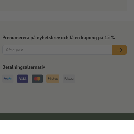
Prenumerera på nyhetsbrev och få en kupong på 15 %
Betalningsalternativ
Förskott
Faktura
Kontaktuppgifter
Allmänna affärsvillkor
Dataskydd