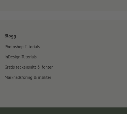
Blogg
Photoshop-Tutorials
InDesign-Tutorials
Gratis teckensnitt & fonter
Marknadsföring & insikter