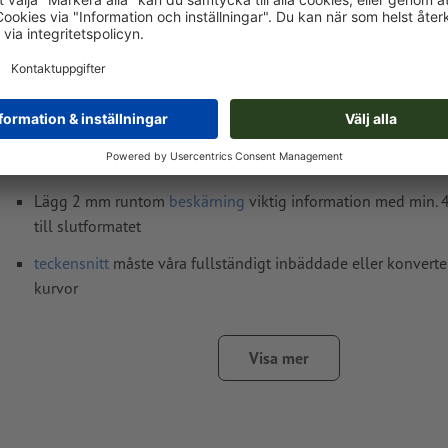
Tryckdataanvisningar YUPOTAKO®-dekaler, 
kvadrat
Dataformat
(inkl. 2 mm beskärning): 30,1 x 30,1 cm
Slutformat
: 29,7 x 29,7 cm
Upplösning:
300 dpi
Lägg 2 mm runtom
beskärning
viktig information med min.
till slutformatet
teckensnitt
måste våra fullständigt inbäddade eller konverter
kurvor
färgläge:
CMYK, FOGRA51 (PSO Coated v3) för bestruket pap
Visa mer
stavfel och sättningsfel
kontrolleras inte av oss
övertrycksinställningar
kontrolleras inte av oss
Transparenser
ska generellt reduceras