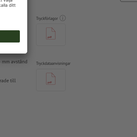
A3-
Tryckförlagor
 4 mm avstånd
Tryckdataanvisningar
ade till
per