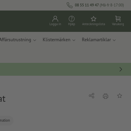
08 55 11 49 47
(Må-fr 8-17:00)
Logga in
Hjälp
Anteckningslista
Varukorg
Affärsutrustning
Klistermärken
Reklamartiklar
at
erbjudande
Dela
På ante
rmation