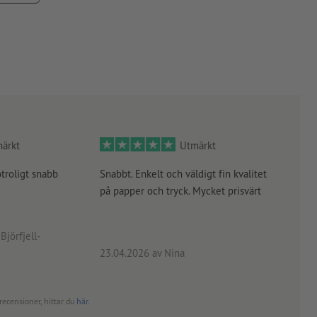
 fullständigt härdade.
ärkt
Utmärkt
otroligt snabb
Snabbt. Enkelt och väldigt fin kvalitet
Orde
på papper och tryck. Mycket prisvärt
kontr
rätt
angiv
Björfjell-
23.04.2026
av Nina
24.0
recensioner, hittar du
här
.