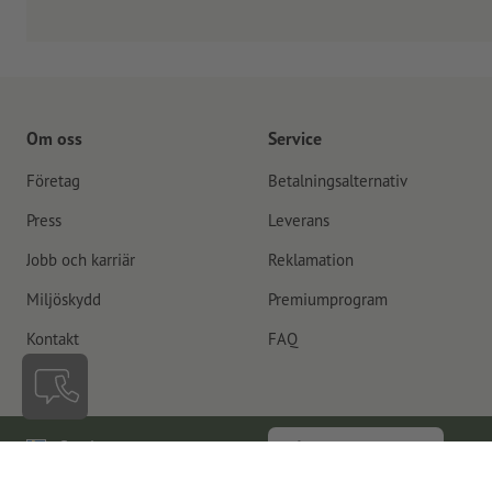
Om oss
Service
Företag
Betalningsalternativ
Press
Leverans
Jobb och karriär
Reklamation
Miljöskydd
Premiumprogram
Kontakt
FAQ
Sverige
Återkalla kontrakt