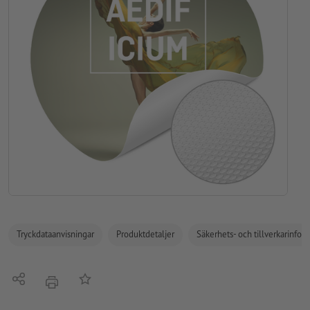
Tryckdataanvisningar
Produktdetaljer
Säkerhets- och tillverkarinfor
Dela
På anteckningslistan
erbjudande