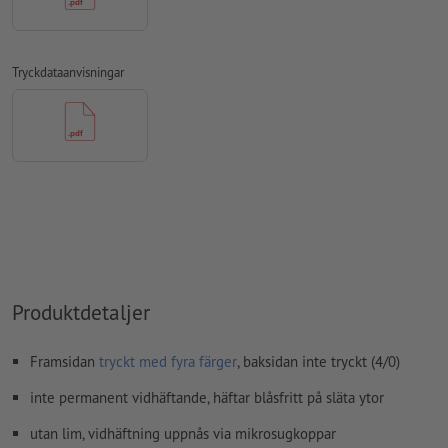
övertrycksinställningar
kontrolleras inte av oss
Transparenser
ska generellt reduceras
Tryckdataanvisningar
kommentarer
raderas och kommer inte att tryckas
Innehåll från
formulärfält
kommer att tryckas
Hur skapar jag utskriftsdata korrekt?
Produktdetaljer
Framsidan
tryckt med fyra färger
, baksidan inte tryckt (4/0)
inte permanent vidhäftande, häftar blåsfritt på släta ytor
utan lim, vidhäftning uppnås via mikrosugkoppar