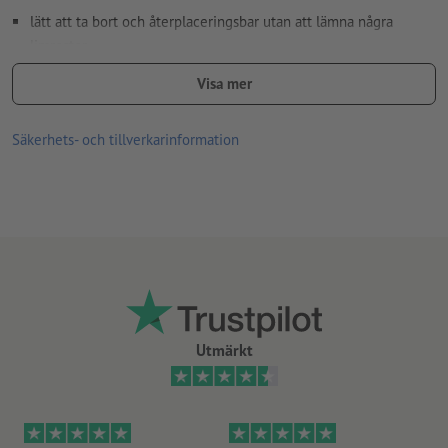
lätt att ta bort och återplaceringsbar utan att lämna några
limrester
miljövänligt, helt PVC-fritt
Visa mer
lämplig för användning inomhus
Säkerhets- och tillverkarinformation
Sugkoppsidan kan enkelt rengöras med vatten, om
vidhäftningen är försämrad på grund av damm och andra
föroreningar
oslitsad baksida
Anvisning:
Underlaget som ska klistras ska vara rent från damm,
fett eller andra föroreningar. Detta kan påverka materialets
vidhäftning. Nylackerade ytor ska vara torra resp. fullständigt
härdade.
Utmärkt
Leverans: på ark, ej individuellt skurna