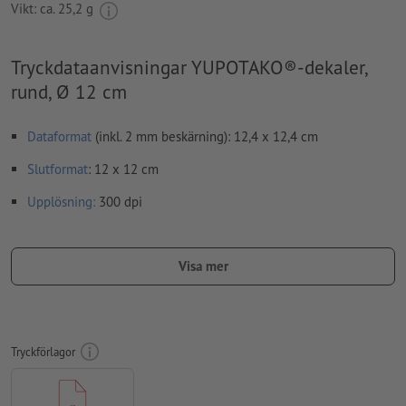
Vikt: ca.
25,2 g
Tryckdataanvisningar YUPOTAKO®-dekaler,
rund, Ø 12 cm
Dataformat
(inkl. 2 mm beskärning): 12,4 x 12,4 cm
Slutformat
: 12 x 12 cm
Upplösning:
300 dpi
Lägg 2 mm runtom
beskärning
viktig information med min. 4
mm avstånd till slutformatet
Visa mer
teckensnitt
måste våra fullständigt inbäddade eller
konverterade till kurvor
färgläge:
CMYK, FOGRA51 (PSO Coated v3) för bestruket papper
Tryckförlagor
stavfel och sättningsfel
kontrolleras inte av oss