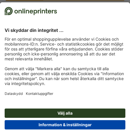
Meddela en prishöjning – tips och textmallar
Färgkontraster i konsten Komplementfärger, Itten och siffran 7
Julklappar till kunder – inspiration och tips
Ordspråk för julkort: förslag och gratis textmallar
© 2026
onlineprinters.se BLOGG