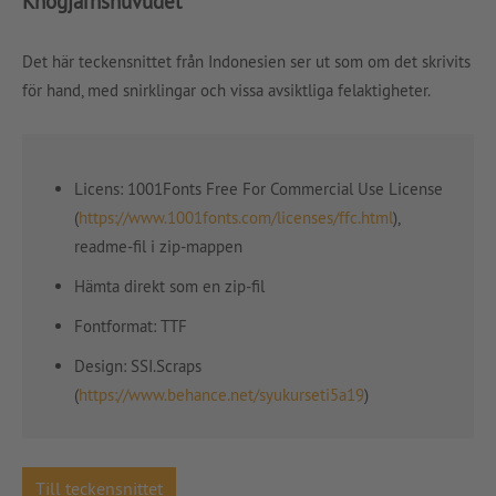
Knogjärnshuvudet
Det här teckensnittet från Indonesien ser ut som om det skrivits
för hand, med snirklingar och vissa avsiktliga felaktigheter.
Licens: 1001Fonts Free For Commercial Use License
(
https://www.1001fonts.com/licenses/ffc.html
),
readme-fil i zip-mappen
Hämta direkt som en zip-fil
Fontformat: TTF
Design: SSI.Scraps
(
https://www.behance.net/syukurseti5a19
)
Till teckensnittet