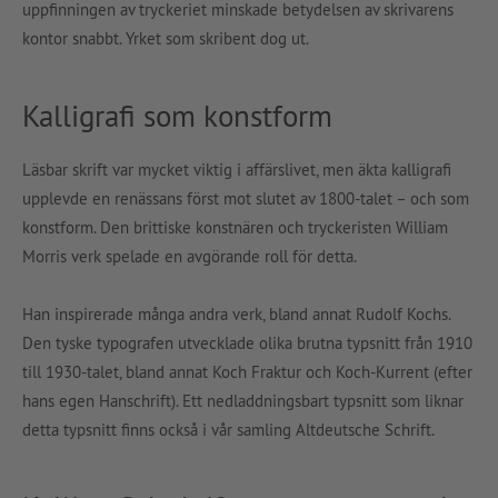
uppfinningen av tryckeriet minskade betydelsen av skrivarens
kontor snabbt. Yrket som skribent dog ut.
Kalligrafi som konstform
Läsbar skrift var mycket viktig i affärslivet, men äkta kalligrafi
upplevde en renässans först mot slutet av 1800-talet – och som
konstform. Den brittiske konstnären och tryckeristen William
Morris verk spelade en avgörande roll för detta.
Han inspirerade många andra verk, bland annat Rudolf Kochs.
Den tyske typografen utvecklade olika brutna typsnitt från 1910
till 1930-talet, bland annat Koch Fraktur och Koch-Kurrent (efter
hans egen Hanschrift). Ett nedladdningsbart typsnitt som liknar
detta typsnitt finns också i vår samling Altdeutsche Schrift.