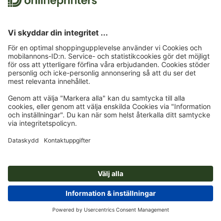
usage-terms.html
), readme-fil i zip-mapp
Gratis endast för privat bruk; kommersiellt:
https://www.glyphstyle.net/bridamount/
Hämta direkt som en zip-fil
Fontformat: OTF, TTF
Design: GlyphStyle
(
https://fontbundles.net/glyphstyle
)
Till teckensnittet