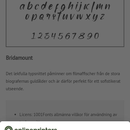
Bridamount
Det lekfulla typsnittet påminner om filmaffischer från de stora
biografernas guldålder och är därför perfekt för ett sofistikerat
utseende.
Licens: 1001Fonts allmänna villkor för användning av
teckensnitt
(
https://www.1001fonts.com/licenses/general-font-