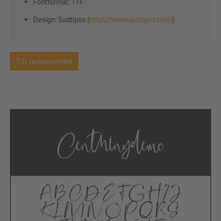
Fontformat: TTF
Design: Sudtipos (
https://www.sudtipos.com/
)
Till teckensnittet