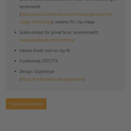
teckensnitt
(
https://www.1001fonts.com/licenses/general-font-
usage-terms.html
), readme-fil i zip-mapp
Gratis endast för privat bruk; kommersiellt:
www.glyphstyle.net/centhiny/
Hämta direkt som en zip-fil
Fontformat: OTF/TTF
Design: GlyphStyle
(
https://fontbundles.net/glyphstyle
)
Till teckensnittet