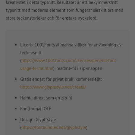
kreativitet i detta typsnitt. Resultatet är ett bekymmersfritt
typsnitt med moderna element som fungerar särskilt bra med
stora teckenstorlekar och för enstaka nyckelord.
Licens: 1001Fonts allmänna villkor för användning av
teckensnitt
(
https://www.1001fonts.com/licenses/general-font-
usage-terms.html
), readme-fil i zip-mappen
Gratis endast för privat bruk; kommersiellt:
https://www.glyphstyle.net/creata/
Hämta direkt som en zip-fil
Fontformat: OTF
Design: GlyphStyle
(
https://fontbundles.net/glyphstyle
)