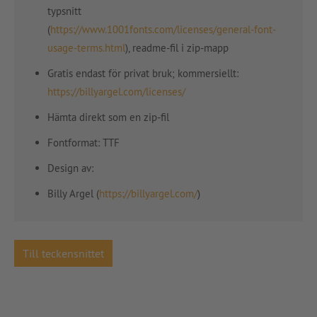
typsnitt
(
https://www.1001fonts.com/licenses/general-font-
usage-terms.html
), readme-fil i zip-mapp
Gratis endast för privat bruk; kommersiellt:
https://billyargel.com/licenses/
Hämta direkt som en zip-fil
Fontformat: TTF
Design av:
Billy Argel (
https://billyargel.com/
)
Till teckensnittet