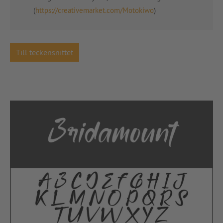
(
https://creativemarket.com/Motokiwo
)
Till teckensnittet