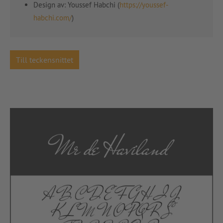
Design av:
Youssef Habchi (
https://youssef-
habchi.com/
)
Till teckensnittet