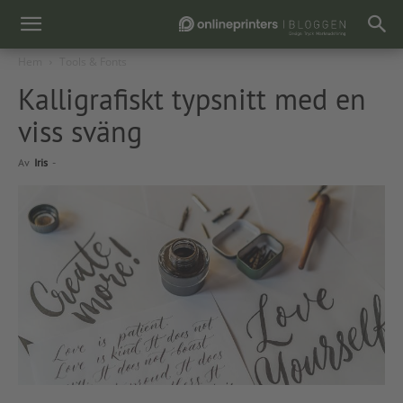
Hem
Tools & Fonts
Kalligrafiskt typsnitt med en
viss sväng
Av
Iris
-