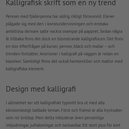
Kalligrafisk skrift som en ny trend
Pennan med fjäderpenna har aldrig riktigt försvunnit. Elever
plågade sig med den i konstundervisningen och enstaka
ambitiösa skrivare satte vackra svampar på pappret. Sedan några
år tillbaka finns det dock en blomstrande kalligrafiscen. Det finns
en stor efterfrågan på kurser, pennor, bläck och mallar – och
trenden fortsätter. Avorismer i kalligrafi på väggen är redan en
klassiker. Samtidigt finns det också hemtextilier och mattor med
kalligrafiska element.
Design med kalligrafi
I allmänhet ser ett kalligrafiskt typsnitt bra ut med alla
känslomässigt laddade teman. Först och främst är alla trycksaker
som rör bröllop. Men detta inkluderar även personliga
inbjudningar, julhälsningar och tacksedlar. Ett stort plus för kort