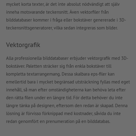
mycket korta texter, är det inte absolut nödvändigt att själv
inneha motsvarande teckensnitt. Även vektorfiler från
bilddatabaser kommer i fråga eller bokstäver genererade i 3D-
teckensnittsgeneratorer, vilka sedan integreras som bilder.
Vektorgrafik
Alla professionella bilddatabaser erbjuder vektorgrafik med 3D-
bokstäver. Paletten sträcker sig från enkla bokstäver till
kompletta textarrangemang. Dessa skalbara eps-filer kan
emellertid bara i mycket begränsad utsträckning fyllas med eget
innehåll, så man efter omständigheterna kan behöva leta efter
den rätta filen under en längre tid. För detta behöver du inte
längre tänka på designen, eftersom den redan är skapad. Denna
lösning är förvisso förknippad med kostnader, såvida du inte
redan genomfört en prenumeration på en bilddatabas.