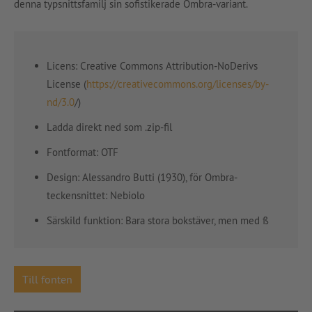
denna typsnittsfamilj sin sofistikerade Ombra-variant.
Licens: Creative Commons Attribution-NoDerivs
License (
https://creativecommons.org/licenses/by-
nd/3.0
/)
Ladda direkt ned som .zip-fil
Fontformat: OTF
Design: Alessandro Butti (1930), för Ombra-
teckensnittet: Nebiolo
Särskild funktion: Bara stora bokstäver, men med ß
Till fonten