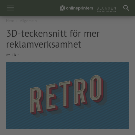
Hem
Allgemein
3D-teckensnitt för mer
reklamverksamhet
Av
Iris
-