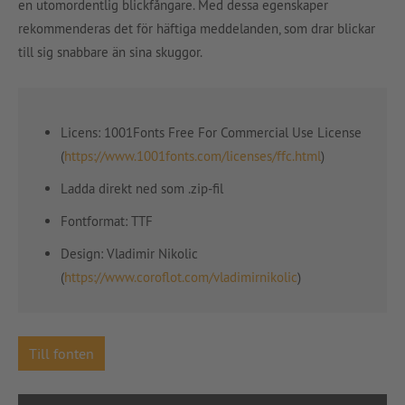
en utomordentlig blickfångare. Med dessa egenskaper
rekommenderas det för häftiga meddelanden, som drar blickar
till sig snabbare än sina skuggor.
Licens: 1001Fonts Free For Commercial Use License
(
https://www.1001fonts.com/licenses/ffc.html
)
Ladda direkt ned som .zip-fil
Fontformat: TTF
Design: Vladimir Nikolic
(
https://www.coroflot.com/vladimirnikolic
)
Till fonten