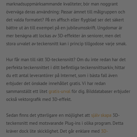
marknadsuppmärksammande kvaliteter, bör man noggrant
överväga deras användning: Passar ämnet till målgruppen och
det valda formatet? På en affisch eller flygblad ser det säkert
bättre ut än till exempel på en jubileumsskrift. Ungdomar är
mer benägna att lockas av 3D-effekter än seniorer, men det
stora urvalet av teckensnitt kan i princip tillgodose varje smak.
Hur får man till rätt 3D-teckensnitt? Om du inte redan har det
perfekta teckensnittet i ditt befintliga teckensnittsarkiv, hittar
du ett antal leverantörer på Internet, som i bästa fall även
erbjuder det önskade innehållet gratis. Vi har redan
sammanställt ett litet
gratis-urval
för dig. Bilddatabaser erbjuder
också vektorgrafik med 3D-effekt.
Sedan finns det ytterligare en möjlighet att
själv skapa
3D-
teckensnitt med motsvarande Plug-ins i olika program. Detta
kräver dock lite skicklighet. Det går enklare med
3D-