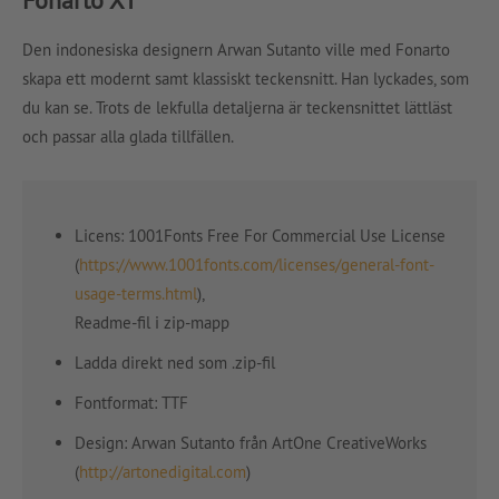
Den indonesiska designern Arwan Sutanto ville med Fonarto
skapa ett modernt samt klassiskt teckensnitt. Han lyckades, som
du kan se. Trots de lekfulla detaljerna är teckensnittet lättläst
och passar alla glada tillfällen.
Licens: 1001Fonts Free For Commercial Use License
(
https://www.1001fonts.com/licenses/general-font-
usage-terms.html
),
Readme-fil i zip-mapp
Ladda direkt ned som .zip-fil
Fontformat: TTF
Design: Arwan Sutanto från ArtOne CreativeWorks
(
http://artonedigital.com
)