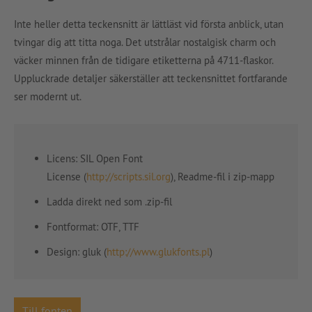
Inte heller detta teckensnitt är lättläst vid första anblick, utan
tvingar dig att titta noga. Det utstrålar nostalgisk charm och
väcker minnen från de tidigare etiketterna på 4711-flaskor.
Uppluckrade detaljer säkerställer att teckensnittet fortfarande
ser modernt ut.
Licens: SIL Open Font
License (
http://scripts.sil.org
), Readme-fil i zip-mapp
Ladda direkt ned som .zip-fil
Fontformat: OTF, TTF
Design: gluk (
http://www.glukfonts.pl
)
Till fonten