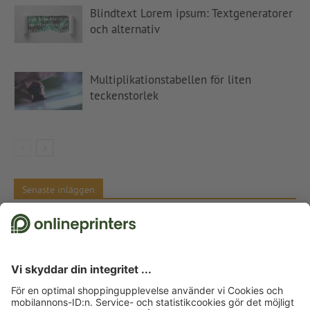
Blindtext Lorem ipsum: Textgeneratorer
och alternativ
Multiplikationstabellen för liten
teckenstorlek
Senaste inläggen
Meddela en prishöjning – tips och textmallar
Färgkontraster i konsten Komplementfärger, Itten och siffran 7
Julklappar till kunder – inspiration och tips