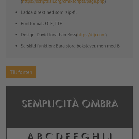
(
https://scripts.sil.org/cms/scripts/page.php
)
Ladda direkt ned som .zip-fil
Fontformat: OTF, TTF
Design: David Jonathan Ross(
https://djr.com
)
Särskild funktion: Bara stora bokstäver, men med ß
Till fonten