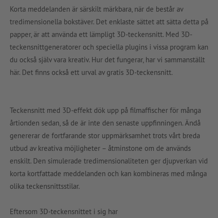
Korta meddelanden är särskilt märkbara, när de består av
tredimensionella bokstäver. Det enklaste sättet att sätta detta på
papper, är att använda ett lämpligt 3D-teckensnitt. Med 3D-
teckensnittgeneratorer och speciella plugins i vissa program kan
du också själv vara kreativ. Hur det fungerar, har vi sammanställt
här. Det finns också ett urval av gratis 3D-teckensnitt.
Teckensnitt med 3D-effekt dök upp på filmaffischer för många
årtionden sedan, så de är inte den senaste uppfinningen. Ändå
genererar de fortfarande stor uppmärksamhet trots vårt breda
utbud av kreativa möjligheter – åtminstone om de används
enskilt. Den simulerade tredimensionaliteten ger djupverkan vid
korta kortfattade meddelanden och kan kombineras med många
olika teckensnittsstilar.
Eftersom 3D-teckensnittet i sig har