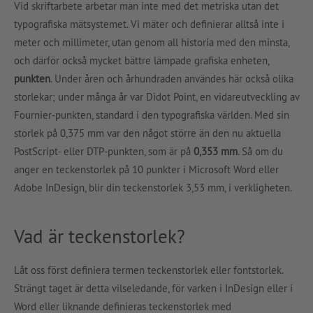
Vid skriftarbete arbetar man inte med det metriska utan det
typografiska mätsystemet. Vi mäter och definierar alltså inte i
meter och millimeter, utan genom all historia med den minsta,
och därför också mycket bättre lämpade grafiska enheten,
punkten
. Under åren och århundraden användes här också olika
storlekar; under många år var Didot Point, en vidareutveckling av
Fournier-punkten, standard i den typografiska världen. Med sin
storlek på 0,375 mm var den något större än den nu aktuella
PostScript- eller DTP-punkten, som är på
0,353 mm
. Så om du
anger en teckenstorlek på 10 punkter i Microsoft Word eller
Adobe InDesign, blir din teckenstorlek 3,53 mm, i verkligheten.
Vad är teckenstorlek?
Låt oss först definiera termen teckenstorlek eller fontstorlek.
Strängt taget är detta vilseledande, för varken i InDesign eller i
Word eller liknande definieras teckenstorlek med