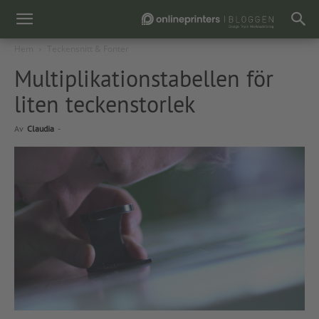
Hem
Teckensnitt & Fonter
Multiplikationstabellen för
liten teckenstorlek
Av
Claudia
-