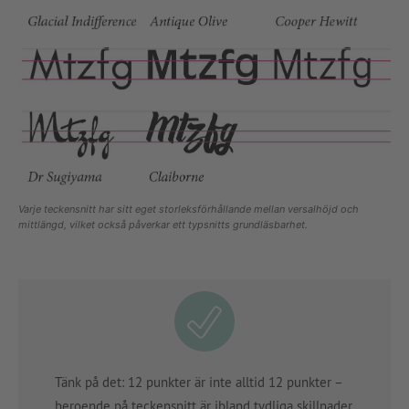
Varje teckensnitt har sitt eget storleksförhållande mellan versalhöjd och
mittlängd, vilket också påverkar ett typsnitts grundläsbarhet.
Tänk på det: 12 punkter är inte alltid 12 punkter –
beroende på teckensnitt är ibland tydliga skillnader