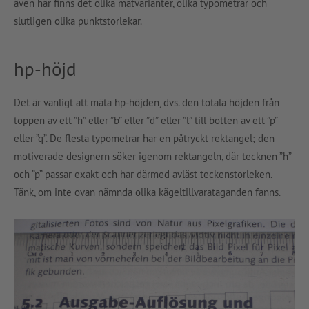
även här finns det olika mätvarianter, olika typometrar och
slutligen olika punktstorlekar.
hp-höjd
Det är vanligt att mäta hp-höjden, dvs. den totala höjden från
toppen av ett ”h” eller ”b” eller ”d” eller ”l” till botten av ett ”p”
eller ”q”. De flesta typometrar har en påtryckt rektangel; den
motiverade designern söker igenom rektangeln, där tecknen ”h”
och ”p” passar exakt och har därmed avläst teckenstorleken.
Tänk, om inte ovan nämnda olika kägeltillvarataganden fanns.