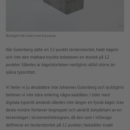
Blykägel från tiden med blysatser
När Gutenberg satte en 12-punkts teckenstorlek, hade kägeln
och inte den mätbara tryckta bokstaven en storlek på 12
punkter. Således är kägelstorleken vanligtvis alltid större än
själva typsnittet.
Vi heter vi ju dessbättre inte Johannes Gutenberg och lyckligtvis
behöver vi inte bära omkring några kastlådor. I tider med
digitala typsnitt används således inte längre en fysisk kägel. Icke
desto mindre fortlever begreppet och särskilt betydelsen av en
teckenkägel i teckensnittdesignen, då den som i InDesign
definierar en teckenstorlek på 12 punkter, fastställer exakt