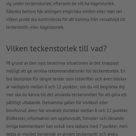
sig under teckenstorlek, eftersom de vill ha kägelstorlek.
Således behövs här antingen empiriska värden eller man vet
vilken punkt ska kontrolleras för att komma från versalhöjd till
teckensnitt- eller kägelstorlek.
Vilken teckenstorlek till vad?
På grund av den nyss beskrivna situationen är det knappast
möjligt att ge seriösa rekommendationer för teckenstorlek. En
bra lässtorlek för längre texter som tidskrifter och även böcker
är vanligtvis mellan 8 och 12 punkter; om du vill begränsa dig
mer ska du känna till det använda teckensnittet för att göra ett
pålitligt uttalande. Detsamma gäller för visitkort eller
brevhuvud, även här används storlekar mellan 8 och 12 punkter.
Bildtexter, information om upphovsrätt, fotnoter och liknande
övriga kommentarer kan också vara läsbara med 7 punkter, men
detta är mycket beroende av använt teckensnitt och andra