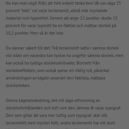
Nu kan man utgå ifrån, att helt enkelt tänka bort låt oss säga 15
procent ”kött” vid varje teckensnitt, alltså inte tryckande
material runt typsnittet. Genom att ange 12 punkter skulle 15
procent för varje typsnitt ha en faktisk och mätbar storlek på
10,2 punkter. Men så är det inte.
Du känner säkert till det: Två teckensnitt satta i samma storlek
vid sidan om varandra kan tyckas ha ungefär samma storlek, men
kan också ha tydliga storleksskillnader. Bortsett från
storlekseffekten, som också spelar en viktig roll, påverkar
användningen av kägeln avsevärt den faktiska, mätbara
slutstorleken.
Denna kägelanvändning, det vill säga utformning av
storleksförhållanden och luft runt den, lämnas åt varje typograf.
Den som gillar att vara mer luftig som typograf, skär sitt
teckensnitt med mycket kött; andra teckensnitt har ett stort