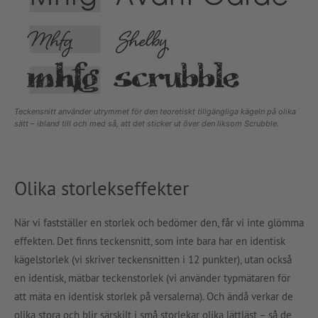
Teckensnitt använder utrymmet för den teoretiskt tillgängliga kägeln på olika
sätt – ibland till och med så, att det sticker ut över den liksom Scrubble.
Olika storlekseffekter
När vi fastställer en storlek och bedömer den, får vi inte glömma
effekten. Det finns teckensnitt, som inte bara har en identisk
kägelstorlek (vi skriver teckensnitten i 12 punkter), utan också
en identisk, mätbar teckenstorlek (vi använder typmätaren för
att mäta en identisk storlek på versalerna). Och ändå verkar de
olika stora och blir särskilt i små storlekar olika lättläst – så de