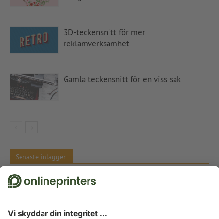
3D-teckensnitt för mer
reklamverksamhet
Gamla teckensnitt för en viss sak
Senaste inläggen
Meddela en prishöjning – tips och textmallar
Färgkontraster i konsten Komplementfärger, Itten och siffran 7