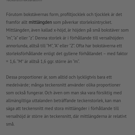
Förutom bokstävernas form, profiltjocklek och tjocklek är det
framför allt
mittlängden
som påverkar storleksintrycket.
Mittlängden, även kallad x-höjd, är höjden på små bokstäver som
”m”, ”a” eller ”z”. Denna storlek är i förhållande till versalhöjden
annorlunda, alltså till ”M”, ”A” eller ”Z”. Ofta har bokstäverna ett
storleksförhållande enligt det gyllene förhållandet – med faktor
= 1,6. ”M“ är alltså 1,6 ggr. större än ”m”.
Dessa proportioner är, som alltid och lyckligtvis bara ett
medelvärde; många teckensnitt använder olika proportioner
som också fungerar. Och även om man ska vara försiktig med
allmängiltiga uttalanden beträffande teckenstorlek, kan man
säga att teckensnitt med stora mittlängder i förhållande till
versalhöjd är större än teckensnitt, där mittlängderna är relativt
små.