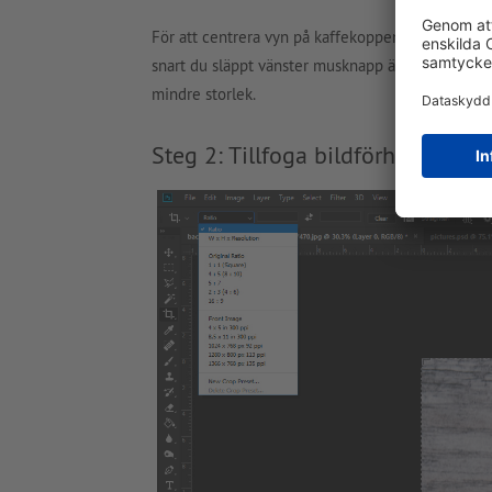
För att centrera vyn på kaffekoppen och kaffebön
snart du släppt vänster musknapp är alla områden
mindre storlek.
Steg 2: Tillfoga bildförhållande