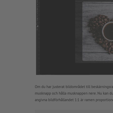
Om du har justerat bildområdet till beskärnings
musknapp och hålla musknappen nere. Nu kan du f
angivna bildförhållandet 1:1 är ramen proportione