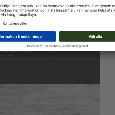
orna, ta tag i det övre högra hörnet och dra mot mitten. Så
, som är avskurna, mörkt skuggade och rastret visas i en