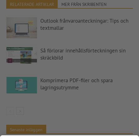
RELATERADE ARTIKLAR
MER FRÅN SKRIBENTEN
Outlook frånvaroanteckningar: Tips och
textmallar
Så förlorar innehållsförteckningen sin
skräckbild
Komprimera PDF-filer och spara
lagringsutrymme
Senaste inläggen