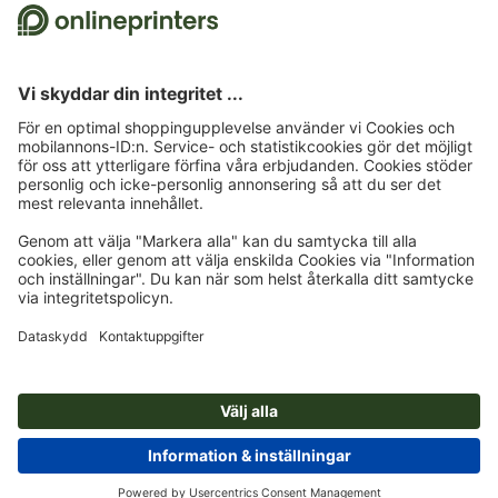
Meddela en prishöjning – tips och textmallar
Färgkontraster i konsten Komplementfärger, Itten och siffran 7
Julklappar till kunder – inspiration och tips
Ordspråk för julkort: förslag och gratis textmallar
© 2026
onlineprinters.se BLOGG
Kontaktuppgifter
|
Dataskydd