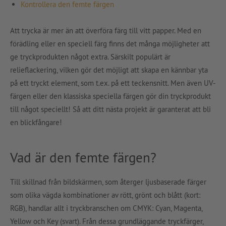
Kontrollera den femte färgen
Att trycka är mer än att överföra färg till vitt papper. Med en
förädling eller en speciell färg finns det många möjligheter att
ge tryckprodukten något extra. Särskilt populärt är
relieflackering, vilken gör det möjligt att skapa en kännbar yta
på ett tryckt element, som t.ex. på ett teckensnitt. Men även UV-
färgen eller den klassiska speciella färgen gör din tryckprodukt
till något speciellt! Så att ditt nästa projekt är garanterat att bli
en blickfångare!
Vad är den femte färgen?
Till skillnad från bildskärmen, som återger ljusbaserade färger
som olika vägda kombinationer av rött, grönt och blått (kort:
RGB), handlar allt i tryckbranschen om CMYK: Cyan, Magenta,
Yellow och Key (svart). Från dessa grundläggande tryckfärger,