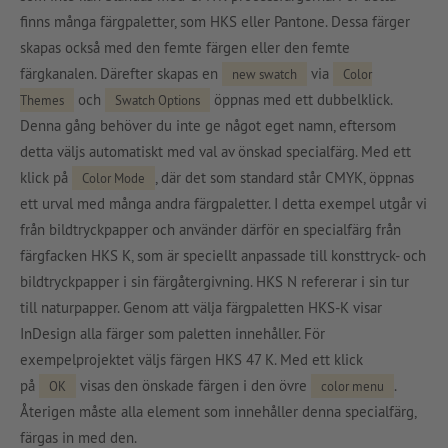
finns många färgpaletter, som HKS eller Pantone. Dessa färger
skapas också med den femte färgen eller den femte
färgkanalen. Därefter skapas en
via
new swatch
Color
och
öppnas med ett dubbelklick.
Themes
Swatch Options
Denna gång behöver du inte ge något eget namn, eftersom
detta väljs automatiskt med val av önskad specialfärg. Med ett
klick på
, där det som standard står CMYK, öppnas
Color Mode
ett urval med många andra färgpaletter. I detta exempel utgår vi
från bildtryckpapper och använder därför en specialfärg från
färgfacken HKS K, som är speciellt anpassade till konsttryck- och
bildtryckpapper i sin färgåtergivning. HKS N refererar i sin tur
till naturpapper. Genom att välja färgpaletten HKS-K visar
InDesign alla färger som paletten innehåller. För
exempelprojektet väljs färgen HKS 47 K. Med ett klick
på
visas den önskade färgen i den övre
.
OK
color menu
Återigen måste alla element som innehåller denna specialfärg,
färgas in med den.