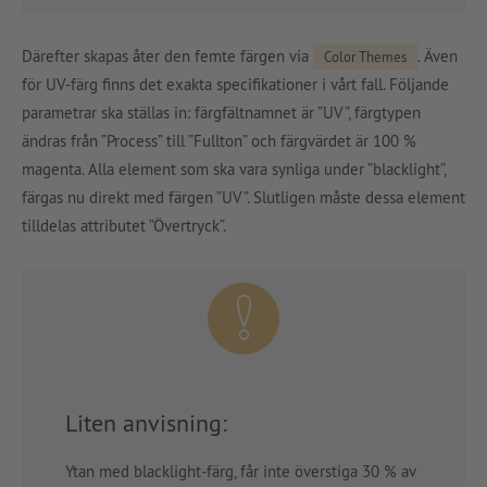
Därefter skapas åter den femte färgen via
. Även
Color Themes
för UV-färg finns det exakta specifikationer i vårt fall. Följande
parametrar ska ställas in: färgfältnamnet är ”UV”, färgtypen
ändras från ”Process” till ”Fullton” och färgvärdet är 100 %
magenta. Alla element som ska vara synliga under ”blacklight”,
färgas nu direkt med färgen ”UV”. Slutligen måste dessa element
tilldelas attributet ”Övertryck”.
Liten anvisning:
Ytan med blacklight-färg, får inte överstiga 30 % av