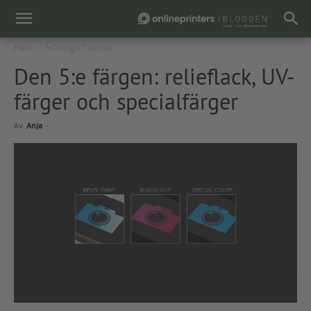
Hem
InDesign Tutorial
Den 5:e färgen: relieflack, UV-
färger och specialfärger
Av
Anja
-