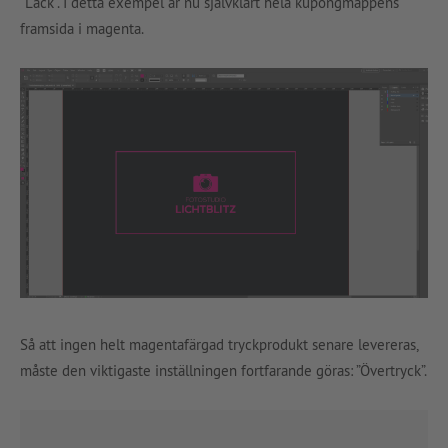
”Lack”. I detta exempel är nu självklart hela kupongmappens
framsida i magenta.
Så att ingen helt magentafärgad tryckprodukt senare levereras,
måste den viktigaste inställningen fortfarande göras: ”Övertryck”.