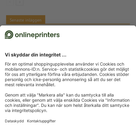
Senaste inläggen
Meddela en prishöjning – tips och textmallar
Färgkontraster i konsten Komplementfärger, Itten och siffran 7
Julklappar till kunder – inspiration och tips
Ordspråk för julkort: förslag och gratis textmallar
© 2026
onlineprinters.se BLOGG