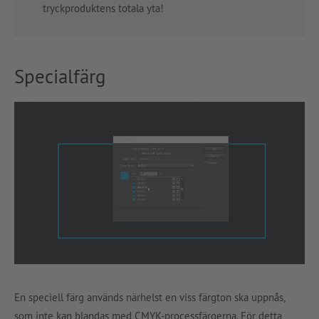
tryckproduktens totala yta!
Specialfärg
En speciell färg används närhelst en viss färgton ska uppnås,
som inte kan blandas med CMYK-processfärgerna. För detta