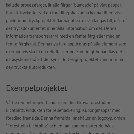
kallade processfärger, är alla färger ”blandade” på vårt papper.
För att tryckeriet vid en förädling ska kunna känna till en viss
punkt inom tryckprojektet där något extra ska läggas till, måste
det tryckdokumentet innehålla information om det. Denna
information transporterar vi med en femte färg eller med en
femte färgkanal. Denna nya färg appliceras på alla element som
exempelvis ska få en relieflackering. Samtidigt behandlas det i
datasystemet så att det syns i InDesign-projektet, men inte på
den tryckta slutprodukten.
Exempelprojektet
Vårt exempelprojekt handlar om den fiktiva fotostudion
Lichtblitz. Produkten för relieflackering: Kupongmappar med
förädlad framsida. Denna framsida innehåller en logotyp, orden
”Fotostudio Lichtblitz” och en ram som omsluter de båda
elementen. Dessutom innehåller tryckdata-dokumentet en