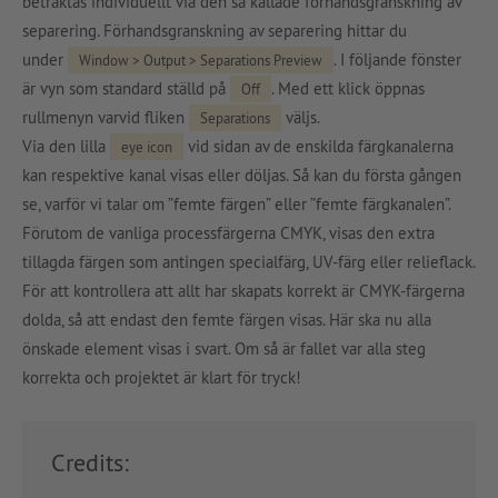
betraktas individuellt via den så kallade förhandsgranskning av
separering. Förhandsgranskning av separering hittar du
under
. I följande fönster
Window > Output > Separations Preview
är vyn som standard ställd på
. Med ett klick öppnas
Off
rullmenyn varvid fliken
väljs.
Separations
Via den lilla
vid sidan av de enskilda färgkanalerna
eye icon
kan respektive kanal visas eller döljas. Så kan du första gången
se, varför vi talar om ”femte färgen” eller ”femte färgkanalen”.
Förutom de vanliga processfärgerna CMYK, visas den extra
tillagda färgen som antingen specialfärg, UV-färg eller relieflack.
För att kontrollera att allt har skapats korrekt är CMYK-färgerna
dolda, så att endast den femte färgen visas. Här ska nu alla
önskade element visas i svart. Om så är fallet var alla steg
korrekta och projektet är klart för tryck!
Credits: