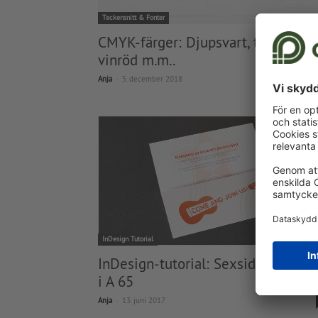
Teckensnitt & Fonter
CMYK-färger: Djupsvart, turkos,
vinröd m.m..
-
Anja
5. december 2018
InDesign Tutorial
InDesign-tutorial: Sexsidiga foldra
i A 65
-
Anja
13. juni 2017