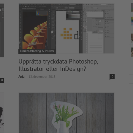
Marknadsfoering & Insikter
Upprätta tryckdata Photoshop,
Illustrator eller InDesign?
-
Anja
12. december 2018
0
0