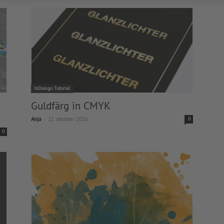
InDesign Tutorial
Guldfärg in CMYK
-
Anja
11. oktober 2016
0
0