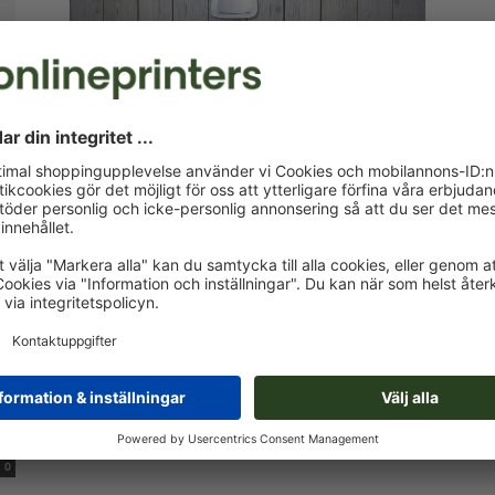
InDesign Tutorial
InDesign-Tutorial: Lättviktsplatta
med kontursnitt
0
-
Anja
28. november 2018
0
Marknadsfoering & Insikter
r
Logo-design: Skapa enkelt en logo
-
Anja
21. februari 2017
0
0