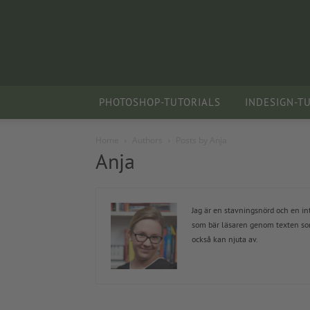
PHOTOSHOP-TUTORIALS
INDESIGN-T
Home
Authors
Posts by Anja
Anja
Jag är en stavningsnörd och en int
som bär läsaren genom texten som
också kan njuta av.