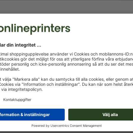
Fri formatinmatning, fyrkantiga
Konturskärn
Utforma online