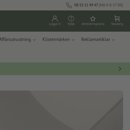
08 55 11 49 47
(Må-fr 8-17:00)
Logga in
Hjälp
Anteckningslista
Varukorg
Affärsutrustning
Klistermärken
Reklamartiklar