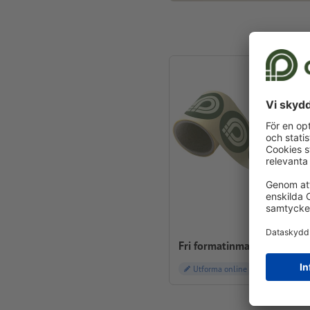
Fri formatinmatning, runda
Utforma online