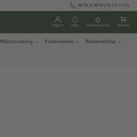
08 55 11 49 47
(Må-fr 8-17:00)
Logga in
Hjälp
Anteckningslista
Varukorg
Affärsutrustning
Klistermärken
Reklamartiklar