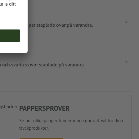
PAPPERSPROVER
Se hur olika papper fungerar och gör rätt val för dina
tryckprodukter.