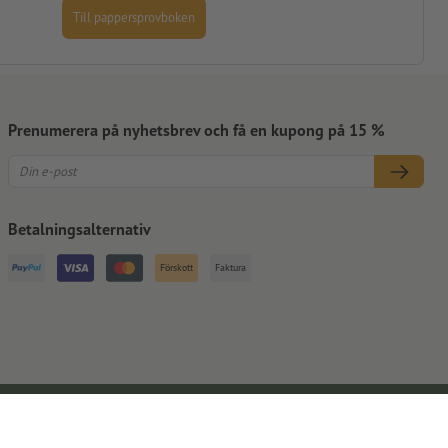
Till pappersprovboken
Prenumerera på nyhetsbrev och få en kupong på 15 %
Betalningsalternativ
Förskott
Faktura
Kontaktuppgifter
Allmänna affärsvillkor
Dataskydd