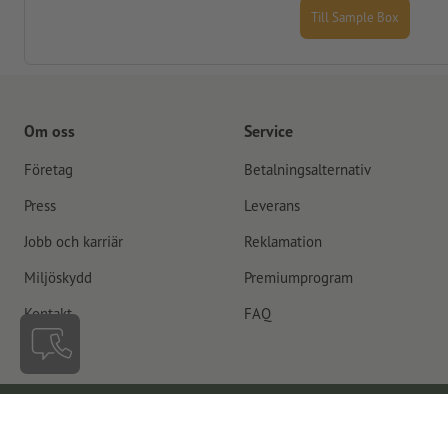
Till Sample Box
Om oss
Service
Företag
Betalningsalternativ
Press
Leverans
Jobb och karriär
Reklamation
Miljöskydd
Premiumprogram
Kontakt
FAQ
Sverige
Återkalla kontrakt