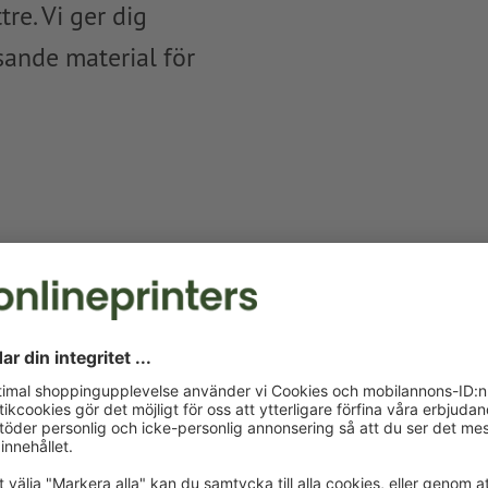
re. Vi ger dig
ande material för