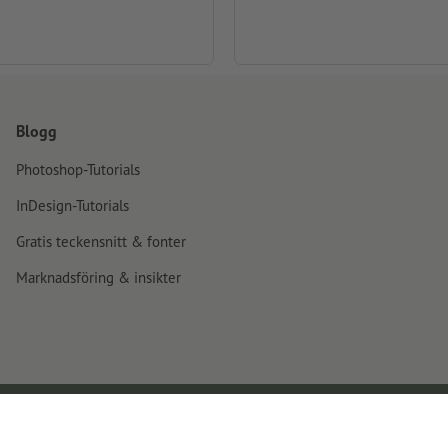
Blogg
Photoshop-Tutorials
InDesign-Tutorials
Gratis teckensnitt & fonter
Marknadsföring & insikter