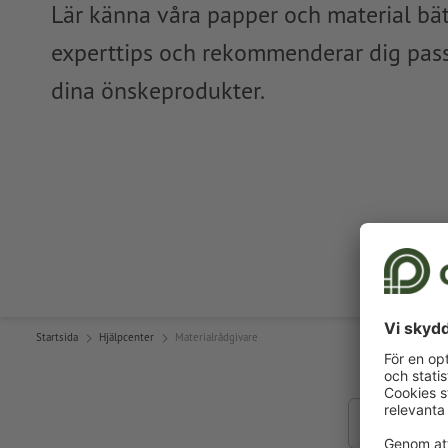
Lär känna våra papper och material bätt
experttips och rekommenderar dig pass
dina önskeprodukter.
Startsida
Hjälpcenter
Materialrådgivare
Sök