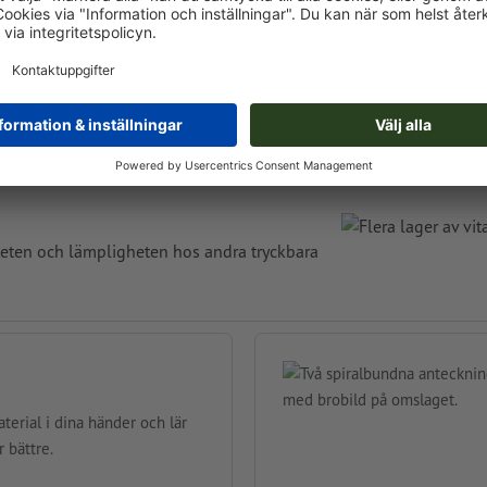
ar vi våra papper och deras unika egenskaper i
liteten och lämpligheten hos andra tryckbara
terial i dina händer och lär
 bättre.