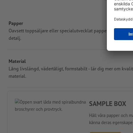
Papper
Oavsett toppsäljare eller specialutvecklat papper - presenter
detalj.
Material
Lång livslängd, vädertåligt, formstabilt - lär dig mer om kva
material.
SAMPLE BOX
Håll våra papper och ma
känna deras egenskaper