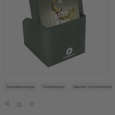
Tryckdataanvisningar
Produktdetaljer
Säkerhets- och tillverkarinfor
Dela
På anteckningslistan
erbjudande