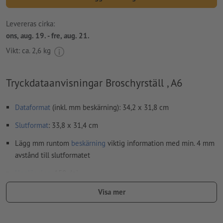
Levereras cirka:
ons, aug. 19. - fre, aug. 21.
Vikt: ca.
2,6 kg
Tryckdataanvisningar Broschyrställ , A6
Dataformat
(inkl. mm beskärning): 34,2 x 31,8 cm
Slutformat
: 33,8 x 31,4 cm
Lägg mm runtom
beskärning
viktig information med min. 4 mm
avstånd till slutformatet
Upplösning:
150 dpi
teckensnitt
måste våra fullständigt inbäddade eller
Visa mer
konverterade till kurvor
färgläge:
CMYK, FOGRA51 (PSO Coated v3) för bestruket papper,