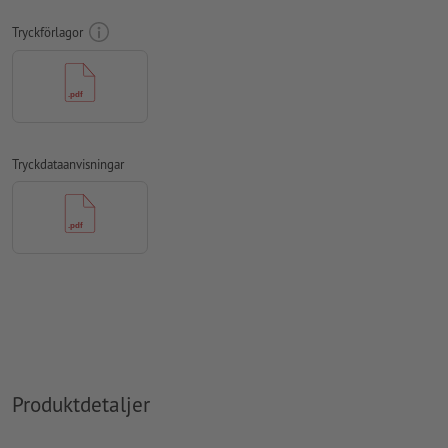
FOGRA52 (PSO Uncoated v3 FOGRA52) för obestruket papper
Tryckförlagor
stavfel och sättningsfel
kontrolleras inte av oss
övertrycksinställningar
kontrolleras inte av oss
kommentarer
raderas och kommer inte att tryckas
Innehåll från
formulärfält
kommer att tryckas
Tryckdataanvisningar
Hur skapar jag utskriftsdata korrekt?
Produktdetaljer