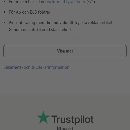
Fram- och baksidan
tryckt med fyra färger
(4/4)
För A6 och E65 foldrar
Presentera dig med din individuellt tryckta reklamartikel.
Genom en sofistikerad stansteknik
kommer ditt broschyrställ i en handvändning, genom enkel
montering, att bli till ett blickfång på ditt försäljningsställe.
Visa mer
Vårt tips:
Cellofanering på båda sidorna möjliggör optimal
stabilitet.
Säkerhets- och tillverkarinformation
Levereras färdigstansad/bigad och plano liggande
Utmärkt