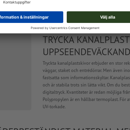
70,0 x 100,0 cm
100,
Utforma online
Utforma onli
TRYCKA KANALPLAS
UPPSEENDEVÄCKAN
Tryckta kanalplastskivor erbjuder en stor r
väggar, staket och entrédörrar. Men även in
fastsatta som informationsskyltar. Kanalplas
och är stabila trots sin lätta vikt. Om du bes
digitaltryck. Kvantiteter är redan möjliga frå
Polypropylen är en hållbar termoplast. För att
UV-torkade.