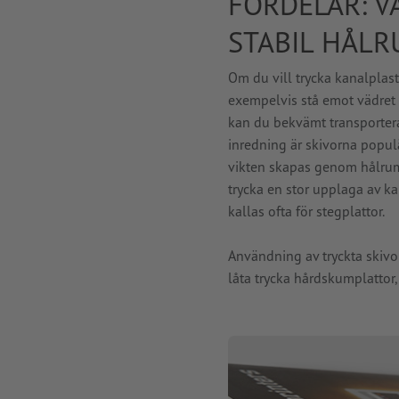
FÖRDELAR: V
STABIL HÅL
Om du vill trycka kanalplas
exempelvis stå emot vädret u
kan du bekvämt transportera
inredning är skivorna populä
vikten skapas genom hålrums
trycka en stor upplaga av ka
kallas ofta för stegplattor.
Användning av tryckta skivo
låta trycka hårdskumplattor