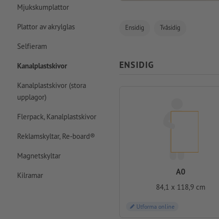
Mjukskumplattor
Plattor av akrylglas
Ensidig
Tvåsidig
Selfieram
ENSIDIG
Kanalplastskivor
Kanalplastskivor (stora
upplagor)
Flerpack, Kanalplastskivor
Reklamskyltar, Re-board®
Magnetskyltar
A0
Kilramar
84,1 x 118,9 cm
Utforma online