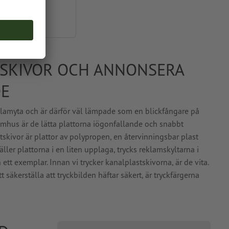
0 x 200,0 cm
ne
TSKIVOR OCH ANNONSERA
DE
eklamyta och är därför väl lämpade som en blickfångare på
omhus är de lätta plattorna iögonfallande och snabbt
tskivor är plattor av polypropen, en återvinningsbar plast
täller plattorna i en liten upplaga, trycks reklamskyltarna i
n ett exemplar. Innan vi trycker kanalplastskivorna, är de vita.
 säkerställa att tryckbilden häftar säkert, är tryckfärgerna