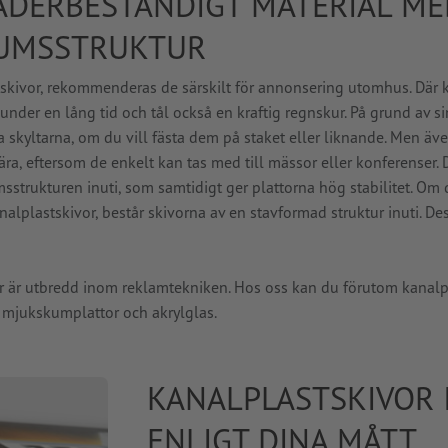
ÄDERBESTÄNDIGT MATERIAL ME
RUMSSTRUKTUR
tskivor, rekommenderas de särskilt för annonsering utomhus. Där 
nder en lång tid och tål också en kraftig regnskur. På grund av si
 skyltarna, om du vill fästa dem på staket eller liknande. Men äv
ra, eftersom de enkelt kan tas med till mässor eller konferenser.
strukturen inuti, som samtidigt ger plattorna hög stabilitet. Om d
nalplastskivor, består skivorna av en stavformad struktur inuti. De
r är utbredd inom reklamtekniken. Hos oss kan du förutom kanalp
, mjukskumplattor och akrylglas.
KANALPLASTSKIVOR 
ENLIGT DINA MÅTT