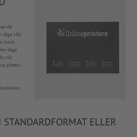
D
kan de
n låga vikt
en inom
 Den låga
u vill
ssa plattor
lastskivor
I STANDARDFORMAT ELLER