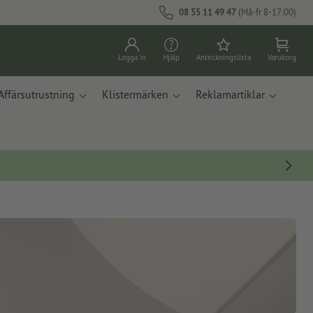
08 55 11 49 47
(Må-fr 8-17:00)
Logga in
Hjälp
Anteckningslista
Varukorg
Affärsutrustning
Klistermärken
Reklamartiklar