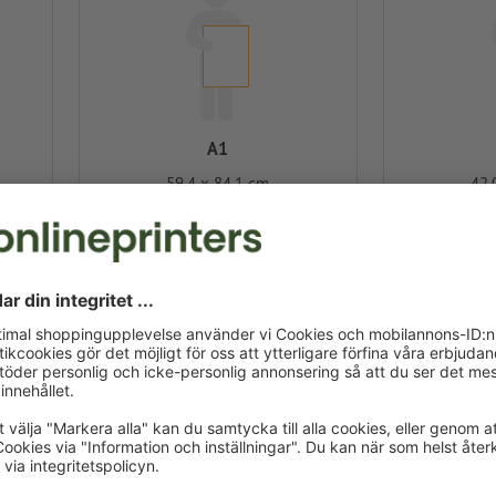
A1
59,4 x 84,1 cm
42,
Utforma online
Utforma onli
70 x 100 cm
100