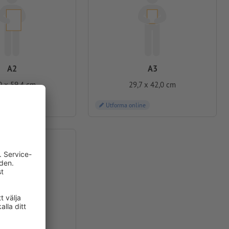
A2
A3
0 x 59,4 cm
29,7 x 42,0 cm
ne
Utforma online
 x 200 cm