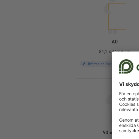
A0
84,1 x 118,9 cm
Utforma online
50 x 70 cm