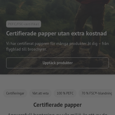
PEFC/FSC-certifikat
Certifierade papper utan extra kostnad
Vi har certifierat pappren för många produkter åt dig – från
flygblad till broschyrer.
Upptäck produkter
Certifieringar
Värt att veta
100 % PEFC
70⁠ % FSC®-blandning
Certifierade papper