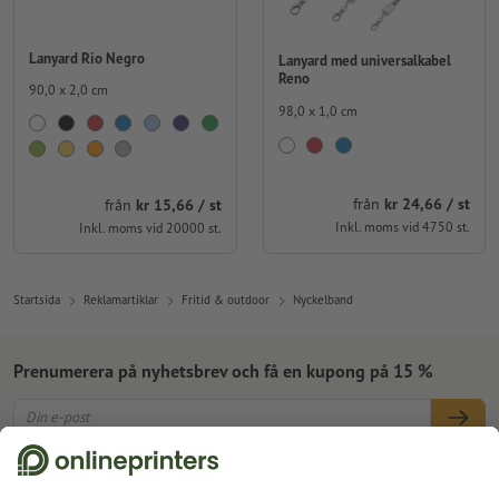
Lanyard Rio Negro
Lanyard med universalkabel
Reno
90,0 x 2,0 cm
98,0 x 1,0 cm
från
kr 24,66 / st
från
kr 15,66 / st
Inkl. moms vid 4750 st.
Inkl. moms vid 20000 st.
Startsida
Reklamartiklar
Fritid & outdoor
Nyckelband
Prenumerera på nyhetsbrev och få en kupong på 15 %
Om oss