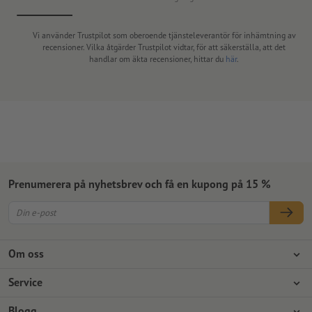
Vi använder Trustpilot som oberoende tjänsteleverantör för inhämtning av
recensioner. Vilka åtgärder Trustpilot vidtar, för att säkerställa, att det
handlar om äkta recensioner, hittar du
här
.
Prenumerera på nyhetsbrev och få en kupong på 15 %
Om oss
Företag
Service
Press
Betalningsalternativ
Blogg