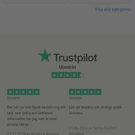
Visa alla kategorier
Utmärkt
Utmärkt
Utmärkt
Ut
Det här var min fjärde beställning och
Lätt att beställa och otroligt snabb
Sn
tack vare tydlig och lättfattad
leverans.
på
information har jag, som är total
amatör, fått pr...
03.06.2026
av Cecilia Björfjell-
14.07.2026
av Anhelina Brorsson
Klingberg
23