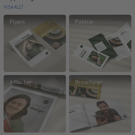
VISA ALLT
Flyers
Foldrar
Affischer
Broschyrer