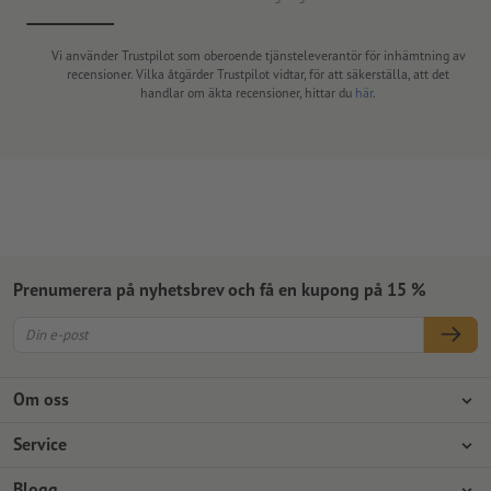
Vi använder Trustpilot som oberoende tjänsteleverantör för inhämtning av
recensioner. Vilka åtgärder Trustpilot vidtar, för att säkerställa, att det
handlar om äkta recensioner, hittar du
här
.
Prenumerera på nyhetsbrev och få en kupong på 15 %
Om oss
Företag
Service
Press
Betalningsalternativ
Blogg