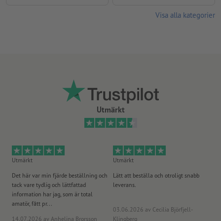
Visa alla kategorier
Utmärkt
Utmärkt
Utmärkt
Ut
Det här var min fjärde beställning och
Lätt att beställa och otroligt snabb
Sn
tack vare tydlig och lättfattad
leverans.
på
information har jag, som är total
amatör, fått pr...
03.06.2026
av Cecilia Björfjell-
14.07.2026
av Anhelina Brorsson
Klingberg
23