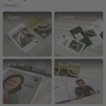
VISA ALLT
Flyers
Foldrar
Affischer
Broschyrer