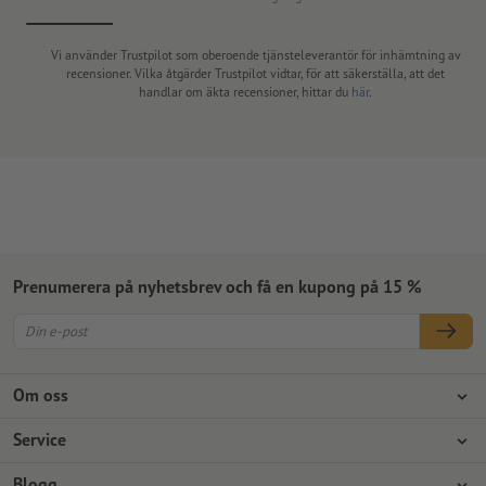
Vi använder Trustpilot som oberoende tjänsteleverantör för inhämtning av
recensioner. Vilka åtgärder Trustpilot vidtar, för att säkerställa, att det
handlar om äkta recensioner, hittar du
här
.
Prenumerera på nyhetsbrev och få en kupong på 15 %
Om oss
Företag
Service
Press
Betalningsalternativ
Blogg