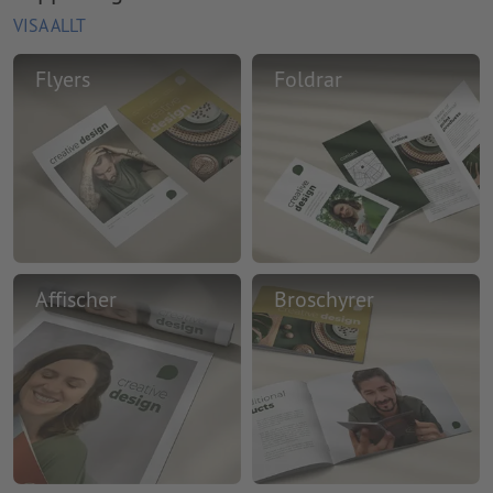
VISA ALLT
Flyers
Foldrar
Affischer
Broschyrer