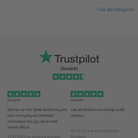
Visa alla kategorier
Utmärkt
Utmärkt
Utmärkt
Ut
Det här var min fjärde beställning och
Lätt att beställa och otroligt snabb
Sn
tack vare tydlig och lättfattad
leverans.
på
information har jag, som är total
amatör, fått pr...
03.06.2026
av Cecilia Björfjell-
14.07.2026
av Anhelina Brorsson
Klingberg
23