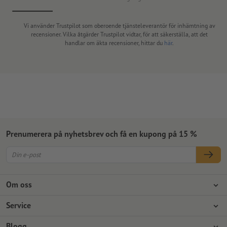
Vi använder Trustpilot som oberoende tjänsteleverantör för inhämtning av
recensioner. Vilka åtgärder Trustpilot vidtar, för att säkerställa, att det
handlar om äkta recensioner, hittar du
här
.
Prenumerera på nyhetsbrev och få en kupong på 15 %
Om oss
Företag
Service
Press
Betalningsalternativ
Blogg