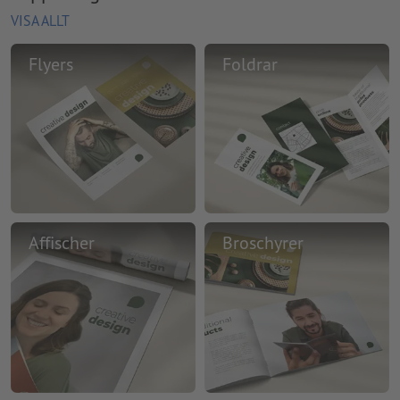
VISA ALLT
Flyers
Foldrar
Affischer
Broschyrer