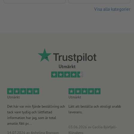
Visa alla kategorier
Utmärkt
Utmärkt
Utmärkt
Ut
Det här var min fjärde beställning och
Lätt att beställa och otroligt snabb
Sn
tack vare tydlig och lättfattad
leverans.
på
information har jag, som är total
amatör, fått pr...
03.06.2026
av Cecilia Björfjell-
14.07.2026
av Anhelina Brorsson
Klingberg
23