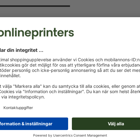
v och spara 15 %
 kommer att hålla dig uppdaterad om
a nu och säkra din välkomstrabatt.