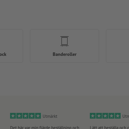
ock
Banderoller
Utmärkt
Utm
Det här var min fjärde beställning och
Lätt att beställa och 