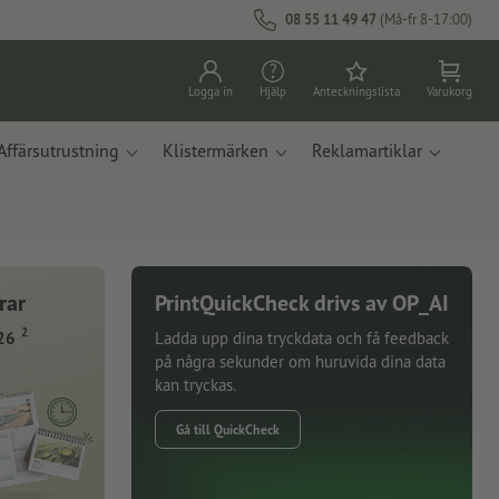
08 55 11 49 47
(Må-fr 8-17:00)
Logga in
Hjälp
Anteckningslista
Varukorg
Affärsutrustning
Klistermärken
Reklamartiklar
rar
PrintQuickCheck drivs av OP_AI
2
26
Ladda upp dina tryckdata och få feedback
på några sekunder om huruvida dina data
kan tryckas.
Gå till QuickCheck