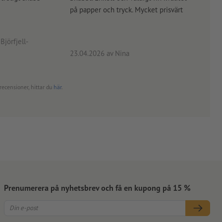
på papper och tryck. Mycket prisvärt
kontr
rätt
angiv
Björfjell-
23.04.2026
av Nina
24.0
recensioner, hittar du
här
.
Prenumerera på nyhetsbrev och få en kupong på 15 %