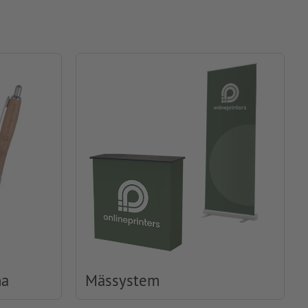
na
Mässystem