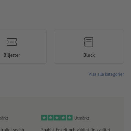
Biljetter
Block
Visa alla kategorier
ärkt
Utmärkt
otroligt snabb
Snabbt. Enkelt och väldigt fin kvalitet
Orde