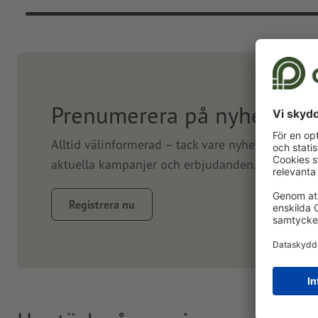
Prenumerera på nyhetsbre
Alltid välinformerad – tack vare nyhetsbrev. Vi
aktuella kampanjer och erbjudanden. Prenumerer
Registrera nu