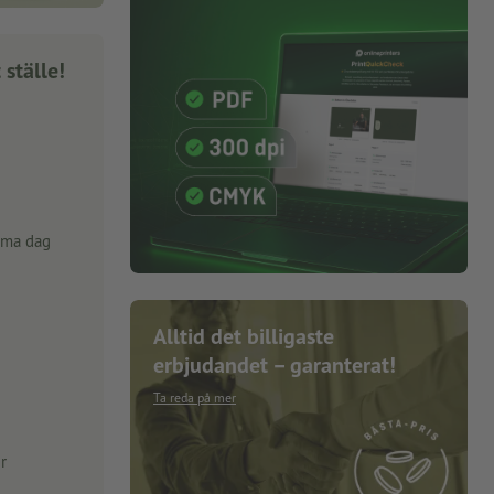
 ställe!
mma dag
Alltid det billigaste
erbjudandet – garanterat!
Ta reda på mer
r