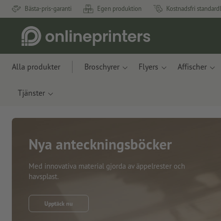
Bästa-pris-garanti
Egen produktion
Kostnadsfri standard
Alla produkter
Broschyrer
Flyers
Affischer
Tjänster
Nya anteckningsböcker
Med innovativa material gjorda av äppelrester och
havsplast.
Upptäck nu