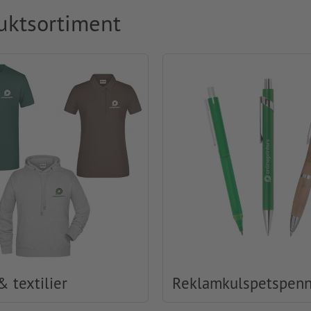
uktsortiment
& textilier
Reklamkulspetspen