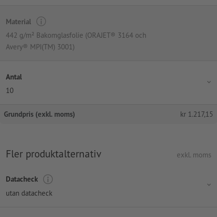
Material
442 g/m² Bakomglasfolie (ORAJET® 3164 och
Avery® MPI(TM) 3001)
Antal
10
Grundpris (exkl. moms)
kr
1.217,15
Fler produktalternativ
exkl. moms
Datacheck
utan datacheck