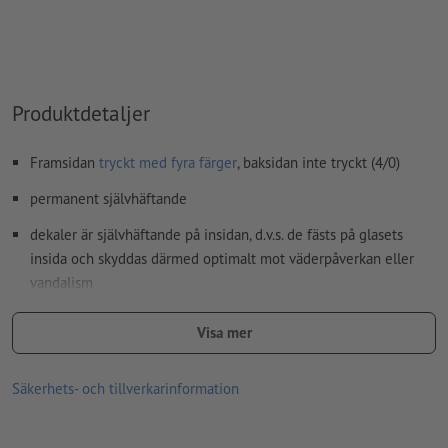
Hur skapar jag utskriftsdata korrekt?
Produktdetaljer
Framsidan
tryckt med fyra färger
, baksidan inte tryckt (4/0)
permanent självhäftande
dekaler är självhäftande på insidan, d.v.s. de fästs på glasets
insida och skyddas därmed optimalt mot väderpåverkan eller
vandalism
reklambudskap kan enkelt läsas från utsidan
Visa mer
perfekt för att skymma sikten utifrån, för dekoration eller
klassiska reklamdekaler bakom glas
Säkerhets- och tillverkarinformation
god UV- och temperaturhållfasthet