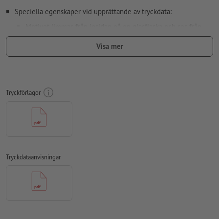
Speciella egenskaper vid upprättande av tryckdata:
Motivet limmas från insidan på en glasflaska och ses från
utsidan, nödvändiga tryckdata för speglingen övertar vi för
Visa mer
dig
Upplösning:
300 dpi
Lägg 2 mm runtom
beskärning
viktig information med min. 4
Tryckförlagor
mm avstånd till slutformatet
färgläge:
CMYK, FOGRA51 (PSO Coated v3) för bestruket papper
stavfel och sättningsfel
kontrolleras inte av oss
övertrycksinställningar
kontrolleras inte av oss
Tryckdataanvisningar
Transparenser
ska generellt reduceras
kommentarer
raderas och kommer inte att tryckas
Innehåll från
formulärfält
kommer att tryckas