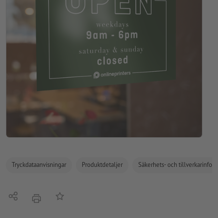
Tryckdataanvisningar
Produktdetaljer
Säkerhets- och tillverkarinfor
Dela
På anteckningslistan
erbjudande