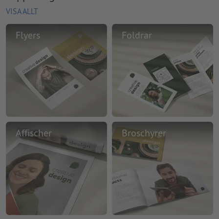
VISA ALLT
Flyers
Foldrar
Affischer
Broschyrer