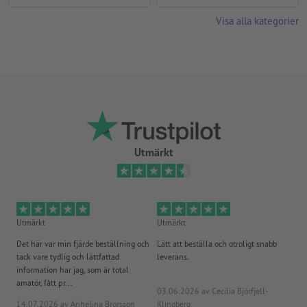
Visa alla kategorier
Utmärkt
Utmärkt
Utmärkt
Ut
Det här var min fjärde beställning och
Lätt att beställa och otroligt snabb
Sn
tack vare tydlig och lättfattad
leverans.
på
information har jag, som är total
amatör, fått pr...
03.06.2026
av Cecilia Björfjell-
14.07.2026
av Anhelina Brorsson
Klingberg
23