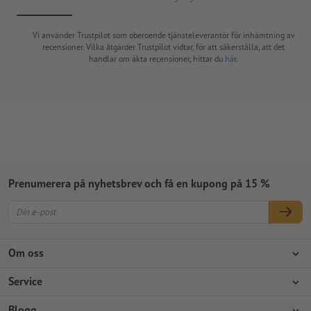
Vi använder Trustpilot som oberoende tjänsteleverantör för inhämtning av
recensioner. Vilka åtgärder Trustpilot vidtar, för att säkerställa, att det
handlar om äkta recensioner, hittar du
här
.
Prenumerera på nyhetsbrev och få en kupong på 15 %
Om oss
Företag
Service
Press
Betalningsalternativ
Blogg