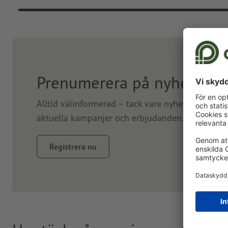
Prenumerera på nyhetsbre
Alltid välinformerad – tack vare nyhetsbrev. Vi
aktuella kampanjer och erbjudanden. Prenumerer
Registrera nu