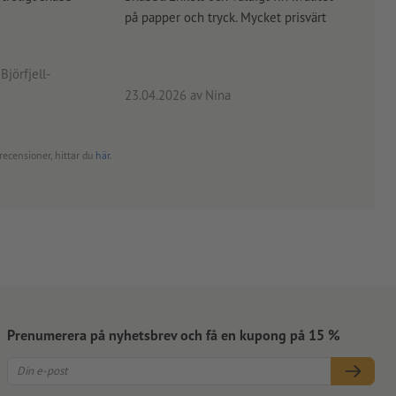
på papper och tryck. Mycket prisvärt
kontr
rätt
angiv
Björfjell-
23.04.2026
av Nina
24.0
recensioner, hittar du
här
.
Prenumerera på nyhetsbrev och få en kupong på 15 %