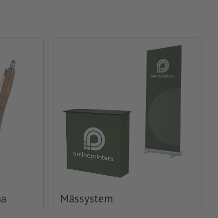
na
Mässystem