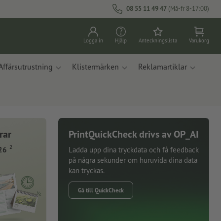
08 55 11 49 47
(Må-fr 8-17:00)
Logga in
Hjälp
Anteckningslista
Varukorg
Affärsutrustning
Klistermärken
Reklamartiklar
rar
PrintQuickCheck drivs av OP_AI
2
26
Ladda upp dina tryckdata och få feedback
på några sekunder om huruvida dina data
kan tryckas.
Gå till QuickCheck