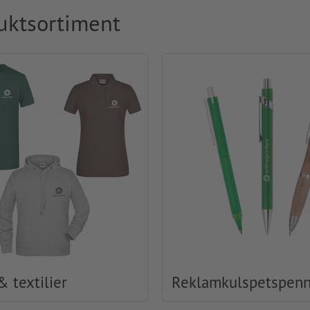
uktsortiment
& textilier
Reklamkulspetspen