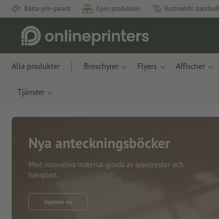
Bästa-pris-garanti
Egen produktion
Kostnadsfri standard
Alla produkter
Broschyrer
Flyers
Affischer
Tjänster
Nya anteckningsböcker
Med innovativa material gjorda av äppelrester och
havsplast.
Upptäck nu