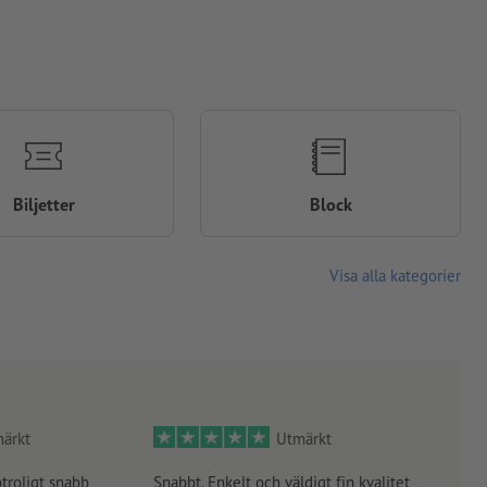
Biljetter
Block
Visa alla kategorier
ärkt
Utmärkt
otroligt snabb
Snabbt. Enkelt och väldigt fin kvalitet
Orde