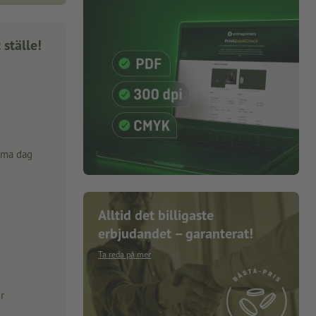
 ställe!
mma dag
Alltid det billigaste
erbjudandet – garanterat!
Ta reda på mer
r