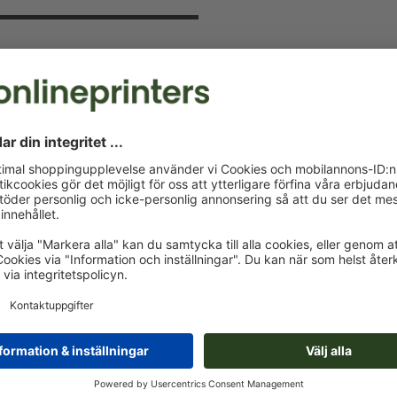
v och spara 15 %
 kommer att hålla dig uppdaterad om
a nu och säkra din välkomstrabatt.