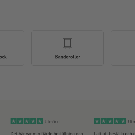
ock
Banderoller
Utmärkt
Utm
Det här var min fjärde beställning och
Lätt att beställa och 