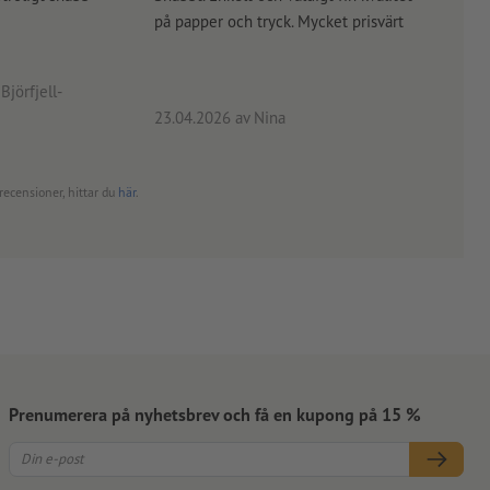
på papper och tryck. Mycket prisvärt
kontr
rätt
angiv
Björfjell-
23.04.2026
av Nina
24.0
recensioner, hittar du
här
.
Prenumerera på nyhetsbrev och få en kupong på 15 %