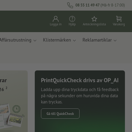
08 55 11 49 47
(Må-fr 8-17:00)
Logga in
Hjälp
Anteckningslista
Varukorg
Affärsutrustning
Klistermärken
Reklamartiklar
rar
PrintQuickCheck drivs av OP_AI
2
26
Ladda upp dina tryckdata och få feedback
på några sekunder om huruvida dina data
kan tryckas.
Gå till QuickCheck