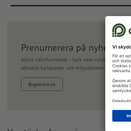
Prenumerera på nyhetsbre
Alltid välinformerad – tack vare nyhetsbrev. Vi
aktuella kampanjer och erbjudanden. Prenumerer
Registrera nu