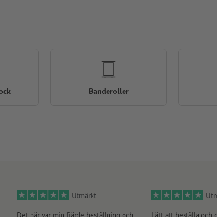
ock
Banderoller
Utmärkt
Utm
Det här var min fjärde beställning och
Lätt att beställa och 