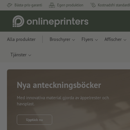
Bästa-pris-garanti
Egen produktion
Kostnadsfri standard
Alla produkter
Broschyrer
Flyers
Affischer
Tjänster
Nya anteckningsböcker
Med innovativa material gjorda av äppelrester och
havsplast.
Upptäck nu