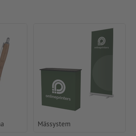
na
Mässystem