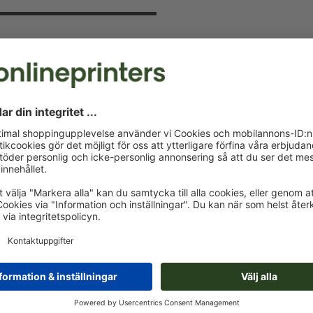
v och spara 15 %
 kommer att hålla dig uppdaterad om
a nu och säkra din välkomstrabatt.