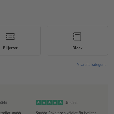
Biljetter
Block
Visa alla kategorier
ärkt
Utmärkt
otroligt snabb
Snabbt. Enkelt och väldigt fin kvalitet
Orde