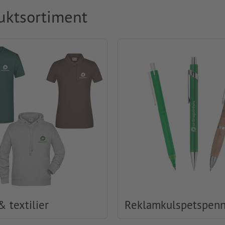
uktsortiment
& textilier
Reklamkulspetspen