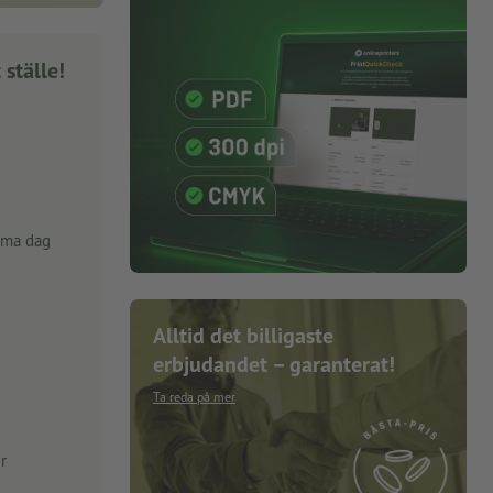
 ställe!
mma dag
Alltid det billigaste
erbjudandet – garanterat!
Ta reda på mer
r