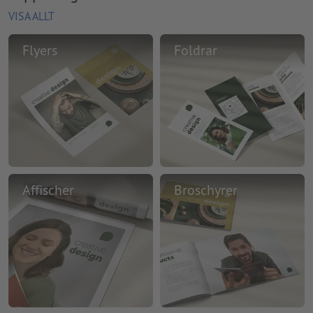
VISA ALLT
Flyers
Foldrar
Affischer
Broschyrer