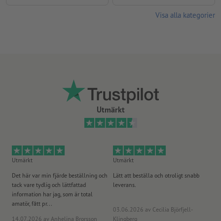
Visa alla kategorier
Utmärkt
Utmärkt
Utmärkt
Ut
Det här var min fjärde beställning och
Lätt att beställa och otroligt snabb
Sn
tack vare tydlig och lättfattad
leverans.
på
information har jag, som är total
amatör, fått pr...
03.06.2026
av Cecilia Björfjell-
14.07.2026
av Anhelina Brorsson
Klingberg
23