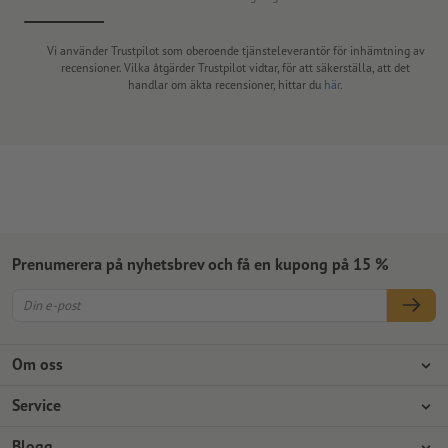
Vi använder Trustpilot som oberoende tjänsteleverantör för inhämtning av
recensioner. Vilka åtgärder Trustpilot vidtar, för att säkerställa, att det
handlar om äkta recensioner, hittar du
här
.
Prenumerera på nyhetsbrev och få en kupong på 15 %
Om oss
Företag
Service
Press
Betalningsalternativ
Blogg