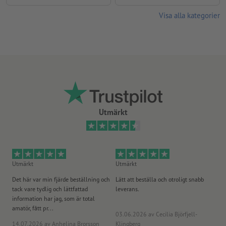
Visa alla kategorier
Utmärkt
Utmärkt
Utmärkt
Ut
Det här var min fjärde beställning och
Lätt att beställa och otroligt snabb
Sn
tack vare tydlig och lättfattad
leverans.
på
information har jag, som är total
amatör, fått pr...
03.06.2026
av Cecilia Björfjell-
14.07.2026
av Anhelina Brorsson
Klingberg
23