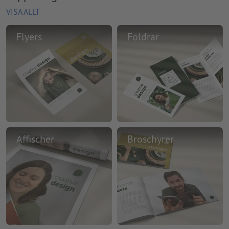
VISA ALLT
Flyers
Foldrar
Affischer
Broschyrer