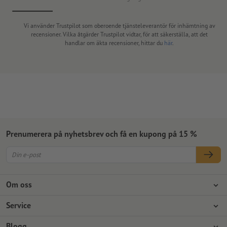
Vi använder Trustpilot som oberoende tjänsteleverantör för inhämtning av
recensioner. Vilka åtgärder Trustpilot vidtar, för att säkerställa, att det
handlar om äkta recensioner, hittar du
här
.
Prenumerera på nyhetsbrev och få en kupong på 15 %
Om oss
Företag
Service
Press
Betalningsalternativ
Blogg