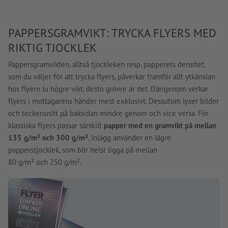
PAPPERSGRAMVIKT: TRYCKA FLYERS MED
RIKTIG TJOCKLEK
Pappersgramvikten, alltså tjockleken resp. papperets densitet,
som du väljer för att trycka flyers, påverkar framför allt ytkänslan
hos flyern Ju högre vikt, desto grövre är det. Därigenom verkar
flyers i mottagarens händer mest exklusivt. Dessutom lyser bilder
och teckensnitt på baksidan mindre genom och vice versa. För
klassiska flyers passar särskilt
papper med en gramvikt på mellan
135 g/m² och 300 g/m²
. Inlägg använder en lägre
papperstjocklek, som bör helst ligga på mellan
80 g/m² och 250 g/m².