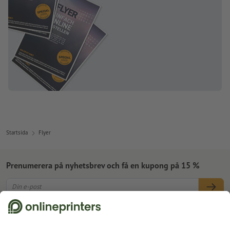
Startsida
Flyer
Prenumerera på nyhetsbrev och få en kupong på 15 %
Om oss