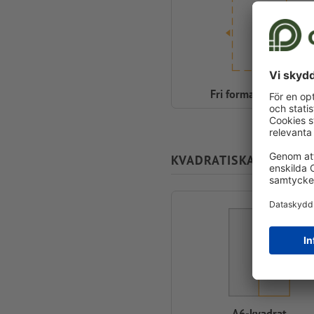
Fri formatinmatning
KVADRATISKA FORMAT
A6-kvadrat