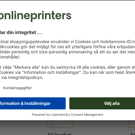
A5-kvadrat
A4