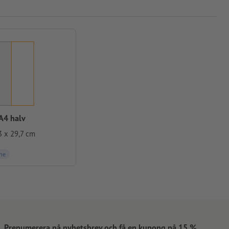
A4 halv
3 x 29,7 cm
ne
Prenumerera på nyhetsbrev och få en kupong på 15 %