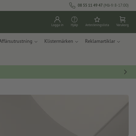
08 55 11 49 47
(Må-fr 8-17:00)
Logga in
Hjälp
Anteckningslista
Varukorg
Affärsutrustning
Klistermärken
Reklamartiklar