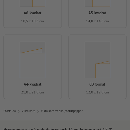
A6-kvadrat
A5-kvadrat
10,5 x 10,5 cm
14,8 x 14,8 cm
A4-kvadrat
CD format
21,0 x 21,0 cm
12,0 x 12,0 cm
Startsida
Vikta kort
Vikta kort av eko-/naturpapper
Prenumerera på nyhetsbrev och få en kupong på 15 %