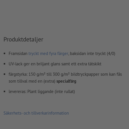
Innehåll från
formulärfält
kommer att tryckas
Hur skapar jag utskriftsdata korrekt?
Produktdetaljer
Framsidan
tryckt med fyra färger
, baksidan inte tryckt (4/0)
UV-lack ger en briljant glans samt ett extra tätskikt
färgstyrka: 150 g/m² till 300 g/m² bildtryckpapper som kan fås
som tillval med en (extra)
specialfärg
levereras: Plant liggande (inte rullat)
Säkerhets- och tillverkarinformation