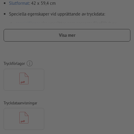
Slutformat
: 42 x 59,4 cm
Speciella egenskaper vid upprättande av tryckdata:
specialfärger
ska upprättas som separata färgfält (t.ex.
HKS42) i tryckdatafilen (
bara
vid särskilda papper)
Visa mer
Upplösning:
200 dpi
Lägg 2 mm runtom
beskärning
viktig information med min. 4
mm avstånd till slutformatet
Tryckförlagor
teckensnitt
måste våra fullständigt inbäddade eller
konverterade till kurvor
färgläge:
CMYK, FOGRA51 (PSO Coated v3) för bestruket papper,
FOGRA52 (PSO Uncoated v3 FOGRA52) för obestruket papper
Tryckdataanvisningar
stavfel och sättningsfel
kontrolleras inte av oss
övertrycksinställningar
kontrolleras inte av oss
kommentarer
raderas och kommer inte att tryckas