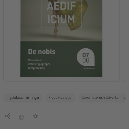
Tryckdataanvisningar
Produktdetaljer
Säkerhets- och tillverkarinfor
Dela
På anteckningslistan
erbjudande