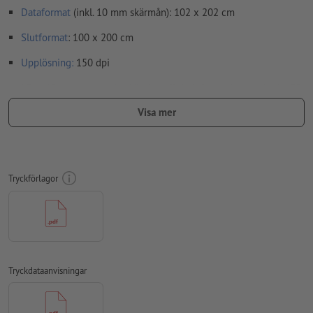
Dataformat
(inkl. 10 mm skärmån): 102 x 202 cm
Slutformat
: 100 x 200 cm
Upplösning:
150 dpi
Lägg 10 mm runtom
beskärning
viktig information med min. 50
mm avstånd till slutformatet
Visa mer
teckensnitt
måste våra fullständigt inbäddade eller
konverterade till kurvor
färgläge:
CMYK, FOGRA51 (PSO Coated v3) för bestruket papper
Tryckförlagor
stavfel och sättningsfel
kontrolleras inte av oss
övertrycksinställningar
kontrolleras inte av oss
kommentarer
raderas och kommer inte att tryckas
Tryckdataanvisningar
Innehåll från
formulärfält
kommer att tryckas
Hur skapar jag utskriftsdata korrekt?