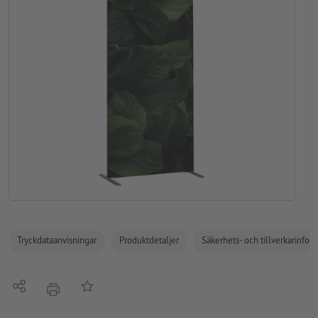
Tryckdataanvisningar
Produktdetaljer
Säkerhets- och tillverkarinfor
Dela
På anteckningslistan
erbjudande