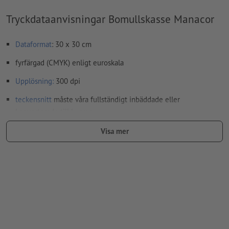
Tryckdataanvisningar Bomullskasse Manacor
Dataformat
: 30 x 30 cm
fyrfärgad (CMYK) enligt euroskala
Upplösning:
300 dpi
teckensnitt
måste våra fullständigt inbäddade eller
konverterade till kurvor
färgläge:
CMYK, FOGRA52 (PSO Uncoated v3 FOGRA52)
Visa mer
stavfel och sättningsfel
kontrolleras inte av oss
övertrycksinställningar
kontrolleras inte av oss
kommentarer
raderas och kommer inte att tryckas
Innehåll från
formulärfält
kommer att tryckas