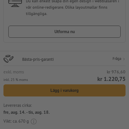
Du kan enkelt skapa din egen design i webbläsaren i
vår online-redigerare. Olika layoutmallar finns
tillgängliga.
Utforma nu
Fråga
Bästa-pris-garanti
exkl. moms
kr 976,60
kr 1.220,75
inkl. 25 % moms
Lägg i varukorg
Levereras cirka:
fre, aug. 14. - tis, aug. 18.
Vikt: ca.
670 g