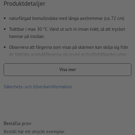
Hur skapar jag utskriftsdata korrekt?
Produktdetaljer
naturfärgad bomullsväska med långa axelremmar (ca. 72 cm)
Tvättbar i max 30 °C. Vänd ut och in innan tvätt, så att trycket
hamnar på insidan.
Observera att färgerna som visas på skärmen kan skilja sig från
de faktiska produktfärgerna på grund av ljusförhållanden eller
bildskärmsinställningar.
Visa mer
storlek: B 37 x H 41 cm
förädlingstyp: digitaldirekttryck
Säkerhets- och tillverkarinformation
Material: Bomull (Oeko-Tex Standard 100)
Gramvikt: 140 g/m²
Förpackning: Inte enskilt förpackad
Beställa prov
Bearbetning: digitalt tryck
Beställ här ett otryckt exemplar.