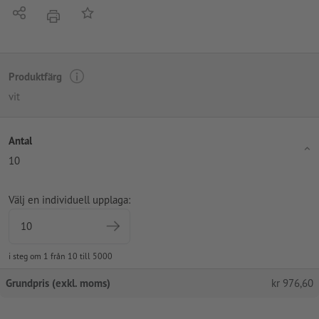
Dela
På anteckningslistan
erbjudande
Produktfärg
vit
Antal
10
Välj en individuell upplaga:
i steg om 1 från 10 till 5000
Grundpris (exkl. moms)
kr
976,60