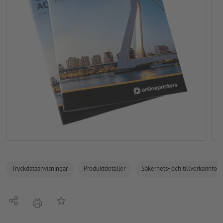
Tryckdataanvisningar
Produktdetaljer
Säkerhets- och tillverkarinfor
Dela
På anteckningslistan
erbjudande