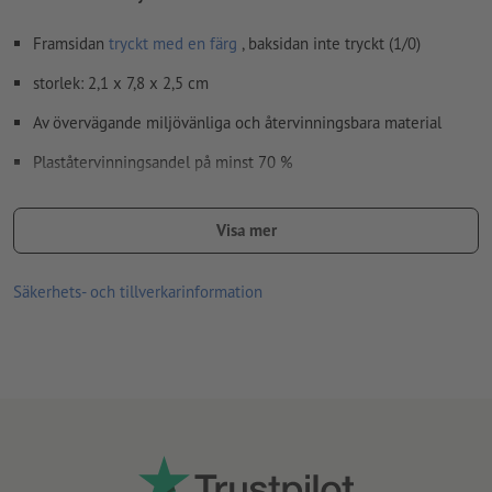
Framsidan
tryckt med en färg
, baksidan inte tryckt (1/0)
storlek: 2,1 x 7,8 x 2,5 cm
Av övervägande miljövänliga och återvinningsbara material
Plaståtervinningsandel på minst 70 %
En kompakt, enkel och lätt stämpel, idealisk för resan
Visa mer
Öppna, stämpla och stäng med bara en hand -
enhandsskjutmekanism
Säkerhets- och tillverkarinformation
Förpackningen består av 100 % ofärgad återvinningskartong