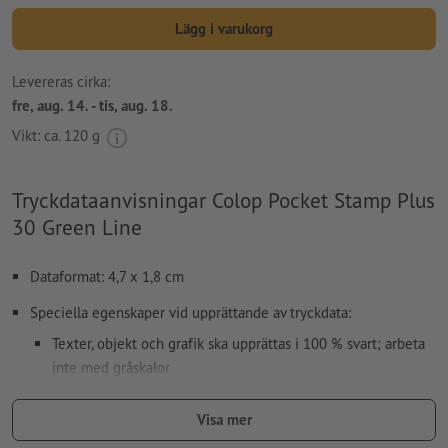
Lägg i varukorg
Levereras cirka:
fre, aug. 14. - tis, aug. 18.
Vikt: ca.
120 g
Tryckdataanvisningar Colop Pocket Stamp Plus
30 Green Line
Dataformat: 4,7 x 1,8 cm
Speciella egenskaper vid upprättande av tryckdata:
Texter, objekt och grafik ska upprättas i 100 % svart; arbeta
inte med gråskalor
Använd inga effekter som skuggor, förlopp, rutnät,
Visa mer
transparenser osv.