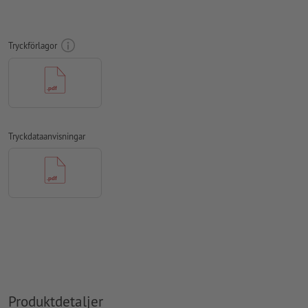
Teckenstorlek: Min. 7 pt., textens tunnaste linje 0,2 mm
Vårt tips:
Använd sans serif-text såsom Arial, Verdana eller
Tryckförlagor
Helvetica för ett optimalt avtryck
Avstånd motiv till slutformat: Min. 1 mm
Linjetjocklek: Min. 1 pt. (0,4 mm)
Upplösning:
600 dpi
Tryckdataanvisningar
Hur skapar jag utskriftsdata korrekt?
Produktdetaljer