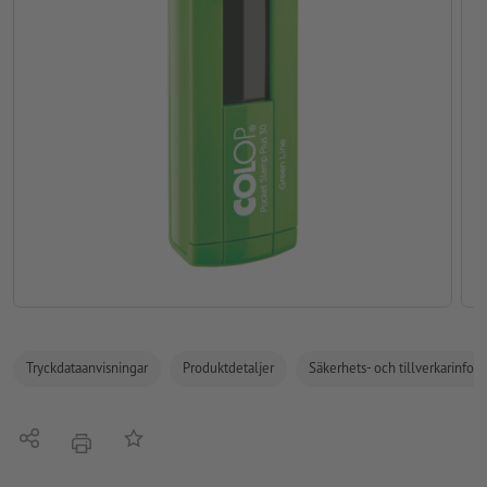
Tryckdataanvisningar
Produktdetaljer
Säkerhets- och tillverkarinfor
Dela
På anteckningslistan
erbjudande