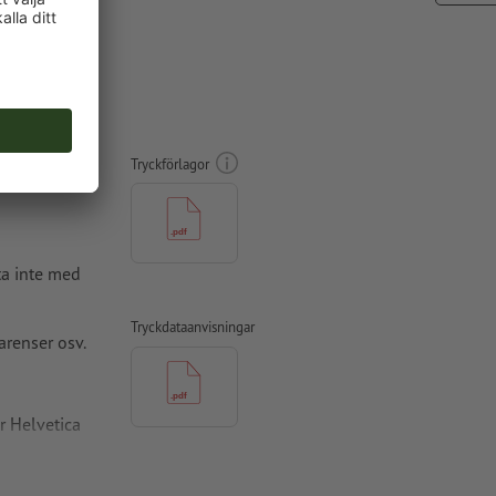
tämpel
Tryckförlagor
ta inte med
Tryckdataanvisningar
arenser osv.
r Helvetica