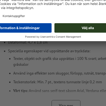
Tryckdataanvisningar Colop självfärgande s
Printer 30
Dataformat: 4,7 x 1,8 cm
Speciella egenskaper vid upprättande av tryckdata:
Texter, objekt och grafik ska upprättas i 100 % svart; arbe
gråskalor
Använd inga effekter som skuggor, förlopp, rutnät, transp
Teckenstorlek: Min. 7 pt., textens tunnaste linje 0,2 mm
Vårt tips:
Använd sans serif-text såsom Arial, Verdana elle
för ett optimalt avtryck
Avstånd motiv till slutformat: Min. 1 mm
Visa mer