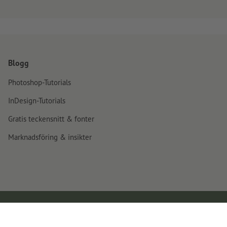
Blogg
Photoshop-Tutorials
InDesign-Tutorials
Gratis teckensnitt & fonter
Marknadsföring & insikter