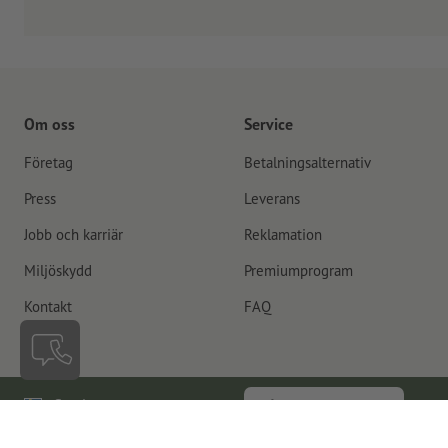
Om oss
Service
Företag
Betalningsalternativ
Press
Leverans
Jobb och karriär
Reklamation
Miljöskydd
Premiumprogram
Kontakt
FAQ
Sverige
Återkalla kontrakt