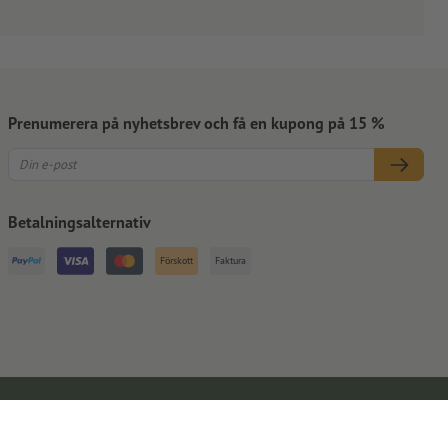
Prenumerera på nyhetsbrev och få en kupong på 15 %
Betalningsalternativ
Förskott
Faktura
Kontaktuppgifter
Allmänna affärsvillkor
Dataskydd