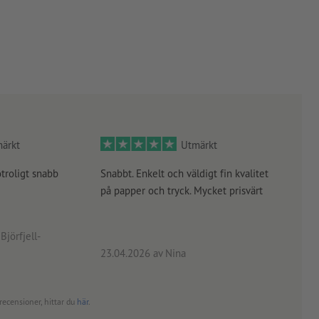
ärkt
Utmärkt
otroligt snabb
Snabbt. Enkelt och väldigt fin kvalitet
Orde
på papper och tryck. Mycket prisvärt
kontr
rätt
angiv
Björfjell-
23.04.2026
av Nina
24.0
recensioner, hittar du
här
.