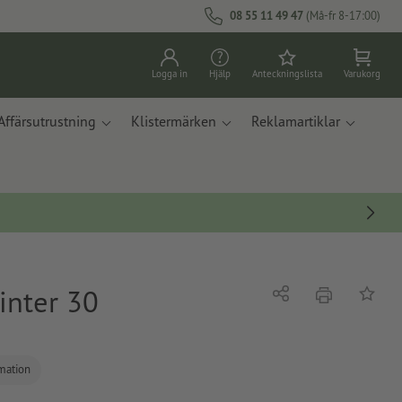
08 55 11 49 47
(Må-fr 8-17:00)
Logga in
Hjälp
Anteckningslista
Varukorg
Affärsutrustning
Klistermärken
Reklamartiklar
inter 30
erbjudande
Dela
På ante
rmation