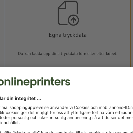
Egna tryckdata
Du kan ladda upp dina tryckdata före eller efter köpet.
Ladda upp nu
Levereras cirka:
kr 478,11
mån, aug. 17. - ons, aug. 19.
exkl. moms
Vikt: ca.
90 g