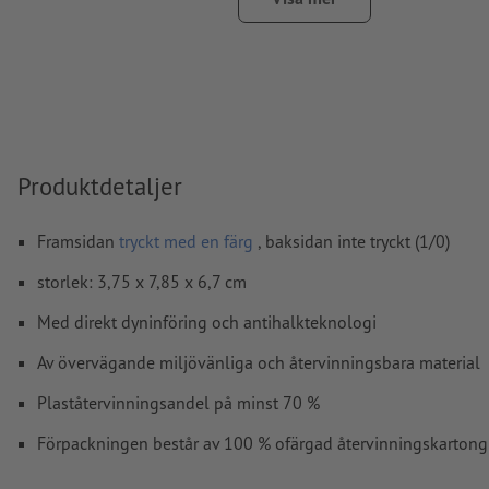
Linjetjocklek: Min. 1 pt. (0,4 mm)
Upplösning:
600 dpi
Hur skapar jag utskriftsdata korrekt?
Produktdetaljer
Framsidan
tryckt med en färg
, baksidan inte tryckt (1/0)
storlek: 3,75 x 7,85 x 6,7 cm
Med direkt dyninföring och antihalkteknologi
Av övervägande miljövänliga och återvinningsbara material
Plaståtervinningsandel på minst 70 %
Förpackningen består av 100 % ofärgad återvinningskartong