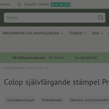
leverans
Trustpilot - Utmärkt
Reklamteknik och utomhusreklam
Visitkort
Kort
Vår bästa-pris-garanti
– din fördel!
Ta reda på mer
Colop självfärgande stämpel Printer 30
Colop självfärgande stämpel Pr
Tryckdataanvisningar
Produktdetaljer
Säkerhets- och tillverkarinfo