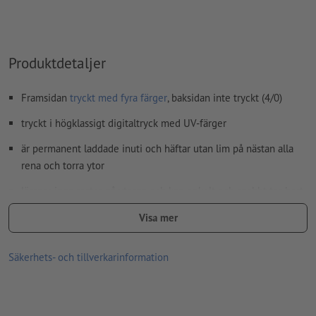
Produktdetaljer
Framsidan
tryckt med fyra färger
, baksidan inte tryckt (4/0)
tryckt i högklassigt digitaltryck med UV-färger
är permanent laddade inuti och häftar utan lim på nästan alla
rena och torra ytor
lämnar inga rester på ytorna och kan enkelt och snabbt tas bort
igen
Visa mer
hållbarhet på ytor beror på:
ytans renhet och planhet
Säkerhets- och tillverkarinformation
ompositioneringsfrekvens
temperatur och luftfuktighet