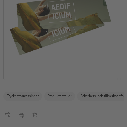
Tryckdataanvisningar
Produktdetaljer
Säkerhets- och tillverkarinfor
Dela
På anteckningslistan
erbjudande