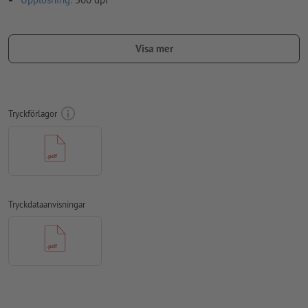
Lägg 2 mm runtom
beskärning
viktig information med min. 4
mm avstånd till slutformatet
Visa mer
teckensnitt
måste våra fullständigt inbäddade eller
konverterade till kurvor
färgläge:
CMYK, FOGRA51 (PSO Coated v3) för bestruket papper,
Tryckförlagor
FOGRA52 (PSO Uncoated v3 FOGRA52) för obestruket papper
stavfel och sättningsfel
kontrolleras inte av oss
övertrycksinställningar
kontrolleras inte av oss
kommentarer
raderas och kommer inte att tryckas
Tryckdataanvisningar
Innehåll från
formulärfält
kommer att tryckas
Hur skapar jag utskriftsdata korrekt?