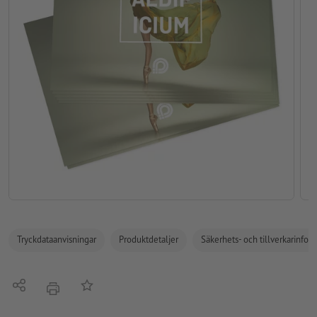
Tryckdataanvisningar
Produktdetaljer
Säkerhets- och tillverkarinfor
Dela
På anteckningslistan
erbjudande