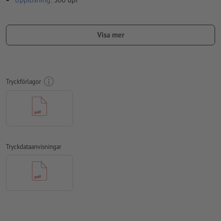
Lägg 2 mm runtom
beskärning
viktig information med min. 4
mm avstånd till slutformatet
Visa mer
teckensnitt
måste våra fullständigt inbäddade eller
konverterade till kurvor
färgläge:
CMYK, FOGRA51 (PSO Coated v3) för bestruket papper,
Tryckförlagor
FOGRA52 (PSO Uncoated v3 FOGRA52) för obestruket papper
stavfel och sättningsfel
kontrolleras inte av oss
övertrycksinställningar
kontrolleras inte av oss
kommentarer
raderas och kommer inte att tryckas
Tryckdataanvisningar
Innehåll från
formulärfält
kommer att tryckas
Hur skapar jag utskriftsdata korrekt?