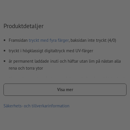
Produktdetaljer
Framsidan
tryckt med fyra färger
, baksidan inte tryckt (4/0)
tryckt i högklassigt digitaltryck med UV-färger
är permanent laddade inuti och häftar utan lim på nästan alla
rena och torra ytor
lämnar inga rester på ytorna och kan enkelt och snabbt tas bort
igen
Visa mer
hållbarhet på ytor beror på:
ytans renhet och planhet
Säkerhets- och tillverkarinformation
ompositioneringsfrekvens
temperatur och luftfuktighet