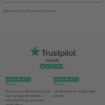
lämplig för användning inomhus
Säkerhets- och tillverkarinformation
Utmärkt
Utmärkt
Utmärkt
Ut
Det här var min fjärde beställning och
Lätt att beställa och otroligt snabb
Sn
tack vare tydlig och lättfattad
leverans.
på
information har jag, som är total
amatör, fått pr...