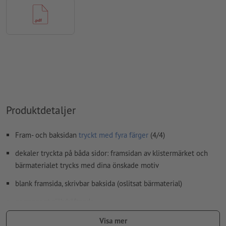
Innehåll från
formulärfält
kommer att tryckas
Hur skapar jag utskriftsdata korrekt?
Produktdetaljer
Fram- och baksidan
tryckt med fyra färger
(4/4)
dekaler tryckta på båda sidor: framsidan av klistermärket och
bärmaterialet trycks med dina önskade motiv
blank framsida, skrivbar baksida (oslitsat bärmaterial)
permanent självhäftande
bärmaterialet är inte självhäftande
Visa mer