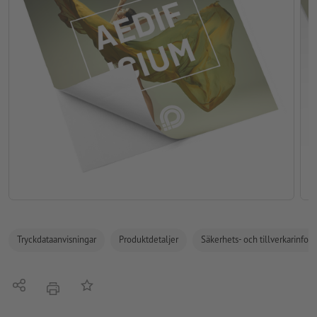
Tryckdataanvisningar
Produktdetaljer
Säkerhets- och tillverkarinfor
Dela
På anteckningslistan
erbjudande