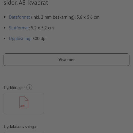
sidor, A8-kvadrat
Dataformat
(inkl. 2 mm beskärning): 5,6 x 5,6 cm
Slutformat
: 5,2 x 5,2 cm
Upplösning:
300 dpi
Lägg 2 mm runtom
beskärning
viktig information med min. 4
mm avstånd till slutformatet
Visa mer
teckensnitt
måste våra fullständigt inbäddade eller
konverterade till kurvor
färgläge:
CMYK, FOGRA51 (PSO Coated v3) för bestruket papper,
Tryckförlagor
FOGRA52 (PSO Uncoated v3 FOGRA52) för obestruket papper
stavfel och sättningsfel
kontrolleras inte av oss
övertrycksinställningar
kontrolleras inte av oss
kommentarer
raderas och kommer inte att tryckas
Tryckdataanvisningar