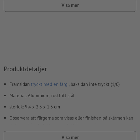
färgtyp: fullton
Visa mer
färgvärde: fritt valbart
Anvisning: Denna "färg" är endast till för
produktionsändamål, det är inget färggravyrtryck
Den tryckfärdiga PDF-filen får bara innehålla vektorer; JPEG-
eller TIFF- bilder och -förlagor är inte lämpliga
Ytterligare information och tips om
vektordata
hittar du i
Produktdetaljer
vårt hjälpcenter.
stavfel och sättningsfel
kontrolleras inte av oss
Framsidan
tryckt med en färg
, baksidan inte tryckt (1/0)
Material: Aluminium, rostfritt stål
Hur skapar jag utskriftsdata korrekt?
storlek: 9,4 x 2,5 x 1,3 cm
Observera att färgerna som visas eller finishen på skärmen kan
skilja sig från de faktiska produktfärgerna på grund av
ljusförhållanden eller bildskärmsinställningar.
Visa mer