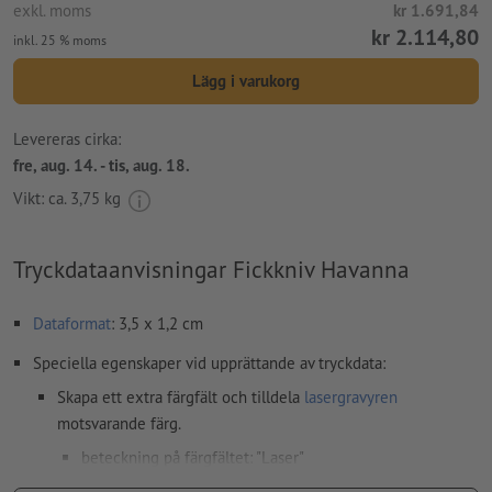
exkl. moms
kr 1.691,84
kr 2.114,80
inkl. 25 % moms
Lägg i varukorg
Levereras cirka:
fre, aug. 14. - tis, aug. 18.
Vikt: ca.
3,75 kg
Tryckdataanvisningar Fickkniv Havanna
Dataformat
: 3,5 x 1,2 cm
Speciella egenskaper vid upprättande av tryckdata:
Skapa ett extra färgfält och tilldela
lasergravyren
motsvarande färg.
beteckning på färgfältet: "Laser"