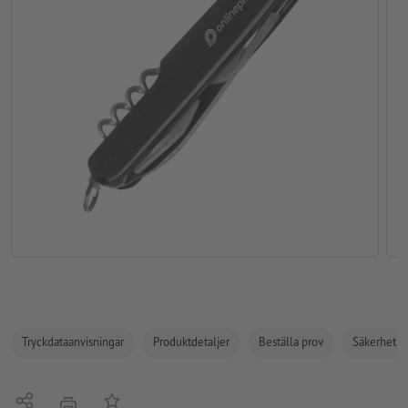
Tryckdataanvisningar
Produktdetaljer
Beställa prov
Säkerhets- 
Dela
På anteckningslistan
erbjudande