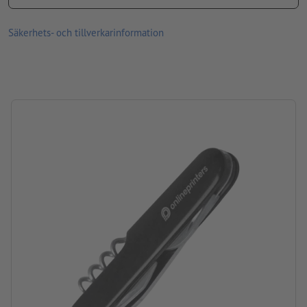
Förpackning: Kartong
Säkerhets- och tillverkarinformation
Bearbetning: Lasergravyr
Gravyrläge: På en sida